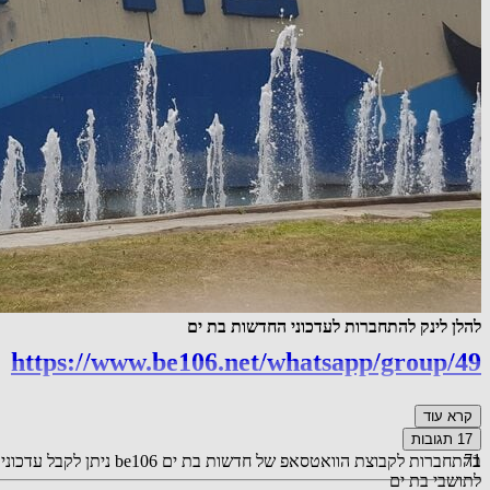
להלן לינק להתחברות לעדכוני החדשות בת ים
https://www.be106.net/whatsapp/group/49
קרא עוד
17
תגובות
71
בהתחברות לקבוצת הוואטס
לתושבי בת ים