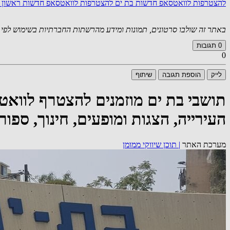
להצטרפות לוואטסאפ חדשות בת ים
להצטרפות לוואטסאפ חדשות ראשון ל
באתר זה שולבו סרטונים, תמונות ומידע מהרשתות החברתיות בשימוש לפי סעיף 27א לחוק זכויות יוצרים. במידה וידוע
0
תגובות
0
לייק
הוספת תגובה
שיתוף
תושבי בת ים מוזמנים להצטרף לוואט
העירייה, הצגות ומופעים, חינוך, ספו
מערכת האתר
|
תוכן שיווקי ממומן