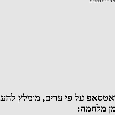
וי חדירת כטב"ם.
ואטסאפ על פי ערים, מומלץ להעב
מן מלחמה: