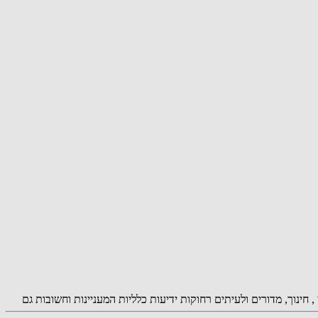
ת, צרכנות , נדל"ן , חינוך, מדורים ולעיתים רחוקות ידיעות כלליות המעניינות וחשובות גם