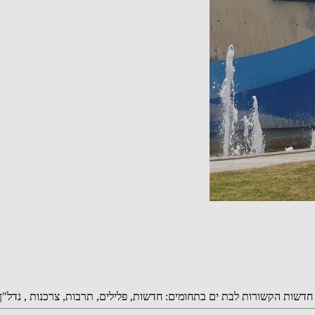
אפ של חדשות בת ים be106 ניתן לקבל עדכוני חדשות הקשורות לבת ים בתחומים: חדשות, פלילים, תרבו