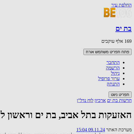
החלפת עיר
בת ים
169 אלף עוקבים
פתח תפריט משתמש
אורח
התחבר
הרשמה
ניהול
ערוך פרופיל
התנתק
תפריט ניווט
חדשות בת ים
ארכיון
לוח נדל"ן
האזעקות בתל אביב, בת ים וראשון לציו
מערכת האתר
09.11.24 15:04