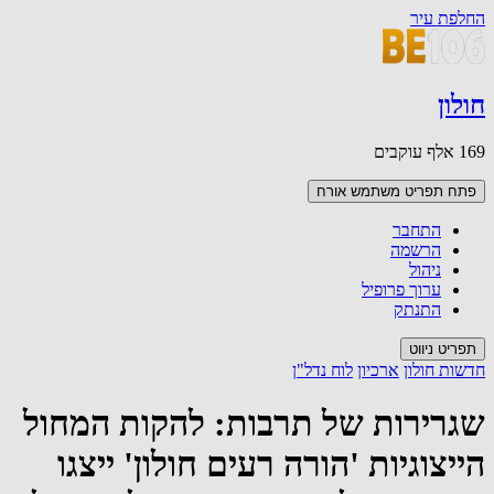
החלפת עיר
חולון
169 אלף עוקבים
פתח תפריט משתמש
אורח
התחבר
הרשמה
ניהול
ערוך פרופיל
התנתק
תפריט ניווט
חדשות חולון
ארכיון
לוח נדל"ן
שגרירות של תרבות: להקות המחול
הייצוגיות 'הורה רעים חולון' ייצגו