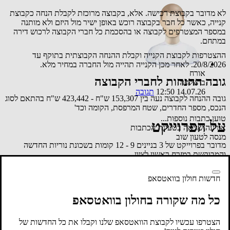
לא מדובר בקבוצת רכישה. אלא, בקבוצה מרוכזת לקבלת הנחה כקבוצת
קנייה, כאשר כל חבר בקבוצה רוכש באופן ישיר מול היזם ולא מותנה
במספר המצטרפים לקבוצה או בהסכמת כל חברי הקבוצה לרכוש דירה
במתחם.
ההצטרפות לקבוצת הקנייה וקבלת ההנחה הקבוצתית בתוקף עד
20/8/2026. לאחר מכן הקנייה תהייה מול החברה במחיר מלא.
אורח
גובה ההנחות לחברי הקבוצה
בהצלחה
14.07.26 12:50
תגובה
גובה ההנחה לקבוצה נעה בין 153,307 ש"ח - 423,442 ש"ח בהתאם לסוג
הנכס, מספר החדרים, שטח המרפסת, הקומה וכד'
טוען כתבות נוספות...
על הפרוייקט
אירעה שגיאה בטעינת הכתבות
מנסה לטעון שוב
מדובר בפרוייקט של 3 בניינים 9 - 12 קומות בשכונת נוריות החדשה
והמבוקשת במזרח ראשון לציון.
תנאי התשלום לקבוצה בשיטת 20% (7% + 13%) במעמד החתימה. 80%
לקראת מסירת המפתח. במסלול פטור מהצמדה למדד.
חדשות חולון בוואטסאפ
מארגני הקבוצה השיגו הנחות משמעתיות המגיעות עד מאות אלפי ש"ח
כל מה שקורה בחולון בוואטסאפ
לדירות בשכונה, הזהות לדירות הקבוצה ולמתחמים אחרים הנבנים
בשכונת נוריות ונרקיסים.
הצטרפו עכשיו לקבוצת הוואטסאפ שלנו וקבלו את כל החדשות של
לכל דירה חניה מקורה תת קרקעית. לפנטהאוז 2 חניות