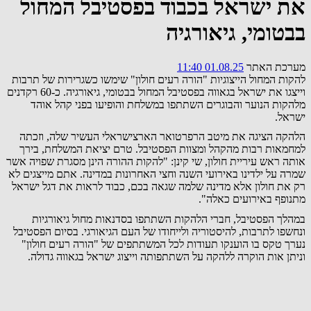
את ישראל בכבוד בפסטיבל המחול
בבטומי, גיאורגיה
מערכת האתר
01.08.25 11:40
להקות המחול הייצוגיות "הורה רעים חולון" שימשו כשגרירות של תרבות
וייצגו את ישראל בגאווה בפסטיבל המחול בבטומי, גיאורגיה. כ-60 רקדנים
מלהקות הנוער והבוגרים השתתפו במשלחת והופיעו בפני קהל אוהד
ישראל.
הלהקה הציגה את מיטב הרפרטואר הארצישראלי העשיר שלה, וזכתה
למחמאות רבות מהקהל ומצוות הפסטיבל. טרם יציאת המשלחת, בירך
אותה ראש עיריית חולון, שי קינן: "להקות ההורה הינן מסגרת שפויה אשר
שמרה על ילדינו באירועי השנה וחצי האחרונות במדינה. אתם מייצגים לא
רק את חולון אלא מדינה שלמה שגאה בכם, כבוד לראות את דגל ישראל
מתנופף באירועים כאלה".
במהלך הפסטיבל, חברי הלהקות השתתפו בסדנאות מחול גיאורגיות
ונחשפו לתרבות, להיסטוריה ולייחודו של העם הגיאורגי. בסיום הפסטיבל
נערך טקס בו הוענקו תעודות לכל המשתתפים של "הורה רעים חולון"
וניתן אות הוקרה ללהקה על השתתפותה וייצוג ישראל בגאווה גדולה.