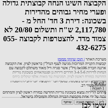
הקבוצה השיגו הנחה קבוצתית גדולה
ופערי מחיר גבוהים מהדירות
בשכונה: דירת 3 חד' החל מ -
2,117,780 ש"ח ותשלום 20/80 לא
צמוד מדד. להצטרפות לקבוצה 055-
432-6275
מערכת האתר
|
תוכן שיווקי ממומן
קבוצות הקנייה המרוכזת מגיעה לענף הנדל"ן בראשון לציון. את הקבוצה
ארגנה חברת be106 נדל"ן אשר סגרה דיל מאוד משתלם לקבוצה עם
הנחות לדירות 3-4-5-6 חדרים דירות גן ופנטהאוזים בשכונת נוריות
החדשה במזרח ראשון לציון, המגיעות עד מאות אלפי שקלים ביחס
לפרויקטים דומים בשכונה. בנוסף חברי הקבוצה יזכו לחבילת הטבות
קרא עוד
ייחודיות בשווי רב.
1
תגובות
מתחם הדירות נמצא בשכונת נוריות החדשה במזרח ראשון לציון והמתחם
1
נבנה על ידי אחת מקבוצת הבנייה הגדולה והמובילה בישראל.
לייק
הוספת תגובה
שיתוף
שימו לב!