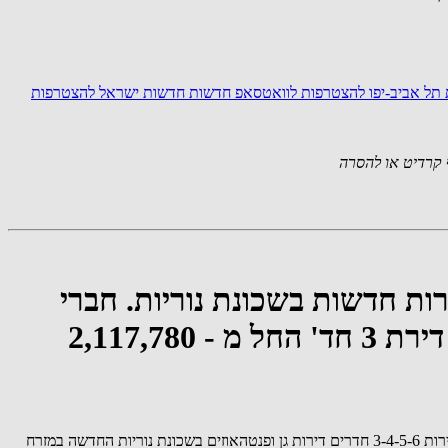
תל אביב-יפו
להצטרפות לוואטסאפ חדשות חדשות ישראל
להצטרפות
קרדיט או להסרה
רות חדשות בשכונת נוריות. חברי
הקבוצה השיגו הנחה קבוצתית גדולה ופערי מחיר גבוהים מהדירות בשכונה: דירת 3 חד' החל מ - 2,117,780
קבוצות הקנייה המרוכזת מגיעה לענף הנדל"ן בראשון לציון. את הקבוצה ארגנה חברת be106 נדל"ן אשר סגרה דיל מאוד משתלם לקבוצה עם הנחות לדירות 3-4-5-6 חדרים דירות גן ופנטהאוזים בשכונת נוריות החדשה במזרח