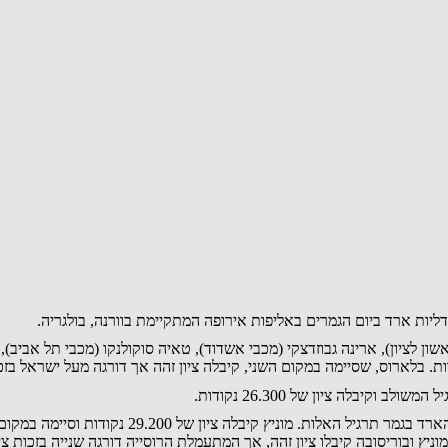
ות ארד ביום הגמרים באליפות אירופה המתקיימת בוורנה, בולגריה.
לציון), ארינה גבוזדצקי (מכבי אשדוד), טאיה סוקולנקו (מכבי תל אביב), סופ
בלה ציון של 26.300 נקודות.
בתחרות האישית, דניאלה מוניץ (מכבי מקפ"ת פתח תקו