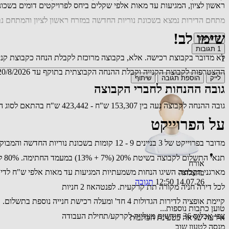
ראשון לציון, המגיעות עד מאות אלפי שקלים ביחס לפרויקטים דומים בשכונה.
מתחם הדירות נמצא בשכונת נוריות החדשה במזרח ראשון לציון והמתחם נבנ
שימו לב!
קרא עוד
1
תגובות
לא מדובר בקבוצת רכישה. אלא, בקבוצה מרוכזת לקבלת הנחה כקבוצת קני
1
ההצטרפות לקבוצת הקנייה וקבלת ההנחה הקבוצתית בתוקף עד 20/8/2026. לאחר מכן הקנייה תהייה מול החברה במחיר מלא.
לייק
הוספת תגובה
שיתוף
גובה ההנחות לחברי הקבוצה
גובה ההנחה לקבוצה נעה בין 153,307 ש"ח - 423,442 ש"ח בהתאם לסוג הנכס, מספר החדרים, שטח המרפסת, הקומה וכד'
על הפרוייקט
מדובר בפרוייקט של 3 בניינים 9 - 12 קומות בשכונת נוריות החדשה והמבוקשת במזרח ראשון לציון.
תנאי התשלום לקבוצה בשיטת 20% (7% + 13%) במעמד החתימה. 80% לקראת מסירת המפתח. במסלול פטור מהצמדה למדד.
אורח
מארגני הקבוצה השיגו הנחות משמעתיות המגיעות עד מאות אלפי ש"ח לדירו
בהצלחה
14.07.26 12:50
תגובה
לכל דירה חניה מקורה תת קרקעית. לפנטהאוז 2 חניות
קיימת אופציה לדירות הגדולות 4 חד' ומעלה רכישת חנייה נוספת בתשלום.
טוען כתבות נוספות...
צפי אכלוס 36 חודשים מעלייה לקרקע/תחילת העבודה
אירעה שגיאה בטעינת הכתבות
מנסה לטעון שוב