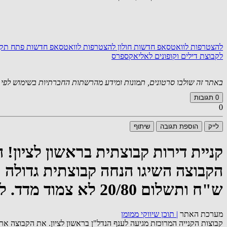
להצטרפות לוואטסאפ חדשות חולון
להצטרפות לוואטסאפ חדשות פתח תק
לקבוצת דילים וקופונים לאליאקספרס
באתר זה שולבו סרטונים, תמונות ומידע מהרשתות החברתיות בשימוש לפי סעיף 27א לחוק זכויות יוצרים. במידה וידוע
0
תגובות
0
לייק
הוספת תגובה
שיתוף
קניית דירות קבוצתית בראשון לציון! 
ש"ח ותשלום 20/80 לא צמוד מדד. להצטרפות לקבוצה 055-432-6275
מערכת האתר
|
תוכן שיווקי ממומן