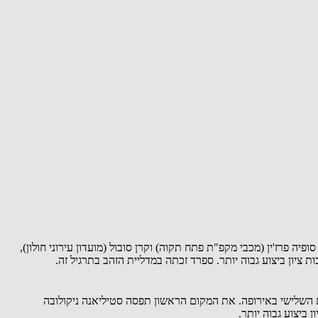
יה פרז'ין (מכבי מקפ"ת פתח תקוה) וקרן סובול (מועדון עירוני חולון),
ה) זכתה במדליית הארד בגמר תרגיל האלות. מוניץ קיבלה ציון של 29.200 נקודות וסיימה במקום השלישי באירופה. את המקום הראשון תפסה סטיליאנה ניקולובה