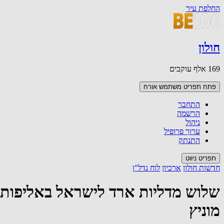
החלפת עיר
חולון
169 אלף עוקבים
פתח תפריט משתמש
אורח
התחבר
הרשמה
ניהול
ערוך פרופיל
התנתק
תפריט ניווט
חדשות חולון
ארכיון
לוח נדל"ן
שלוש מדליות ארד לישראל באליפות 
מוניץ