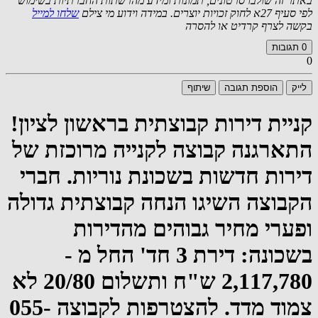
באתר זה שולבו סרטונים, תמונות ומידע מהרשתות החברתיות בשימוש
לפי סעיף 27א לחוק זכויות יוצרים. במידה וידוע מי צילם
שלחו למייל
בקשה לצרף קרדיט או להסרה
0
תגובות
0
לייק
הוספת תגובה
שיתוף
קניית דירות קבוצתית בראשון לציון!
התארגנה קבוצה לקנייה מרוכזת של
דירות חדשות בשכונת נוריות. חברי
הקבוצה השיגו הנחה קבוצתית גדולה
ופערי מחיר גבוהים מהדירות
בשכונה: דירת 3 חד' החל מ -
2,117,780 ש"ח ותשלום 20/80 לא
צמוד מדד. להצטרפות לקבוצה 055-