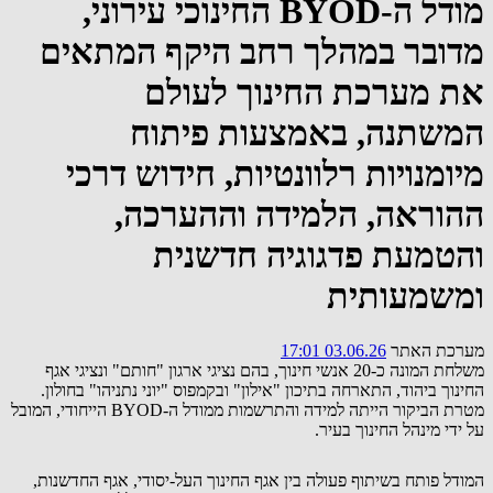
מודל ה-BYOD החינוכי עירוני,
מדובר במהלך רחב היקף המתאים
את מערכת החינוך לעולם
המשתנה, באמצעות פיתוח
מיומנויות רלוונטיות, חידוש דרכי
ההוראה, הלמידה וההערכה,
והטמעת פדגוגיה חדשנית
ומשמעותית
מערכת האתר
03.06.26 17:01
משלחת המונה כ-20 אנשי חינוך, בהם נציגי ארגון "חותם" ונציגי אגף
החינוך ביהוד, התארחה בתיכון "אילון" ובקמפוס "יוני נתניהו" בחולון.
מטרת הביקור הייתה למידה והתרשמות ממודל ה-BYOD הייחודי, המובל
על ידי מינהל החינוך בעיר.
המודל פותח בשיתוף פעולה בין אגף החינוך העל-יסודי, אגף החדשנות,