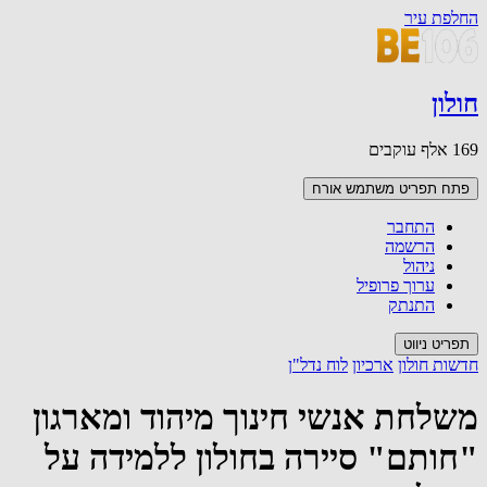
החלפת עיר
חולון
169 אלף עוקבים
פתח תפריט משתמש
אורח
התחבר
הרשמה
ניהול
ערוך פרופיל
התנתק
תפריט ניווט
חדשות חולון
ארכיון
לוח נדל"ן
משלחת אנשי חינוך מיהוד ומארגון
"חותם" סיירה בחולון ללמידה על