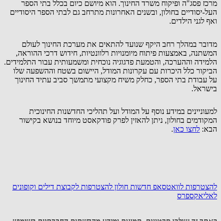
מרכז פסג"ה ופיקוח משרד החינוך. הוא מיושם כיום בכלל בתי הספר
העל-יסודיים בחולון, ובשנים האחרונות מתרחב גם לבתי הספר היסודיים
ואף לגני הילדים.
מדובר במהלך רחב היקף שנועד להתאים את מערכת החינוך לעולם
המשתנה, באמצעות פיתוח מיומנויות רלוונטיות, חידוש דרכי ההוראה,
הלמידה וההערכה, והטמעת פדגוגיה נוכחית ומשמעותית עבור התלמידים.
הביקור כלל היכרות עם עקרונות המודל, היישום בשטח וההשפעה שלו
על עבודת בתי הספר, כחלק משיח מקצועי מתמשך סביב עתיד החינוך
בישראל.
למעוניינים במידע נוסף על המודל ועל תהליכי החדשנות החינוכית
המקודמים בחולון, ניתן להאזין לפרק פודקאסט מיוחד בנושא בקישור
הבא:
לחצו כאן
.
להצטרפות לוואטסאפ חדשות חולון
להצטרפות לקבוצת דילים וקופונים
לאליאקספרס