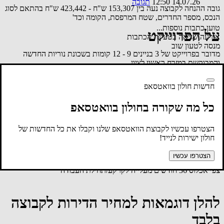
14.07.26 12:50
תגובה
גובה ההנחה לקבוצה נעה בין 153,307 ש"ח - 423,442 ש"ח בהתאם לסוג
הנכס, מספר החדרים, שטח המרפסת, הקומה וכד'
טוען כתבות נוספות...
על הפרוייקט
אירעה שגיאה בטעינת הכתבות
מנסה לטעון שוב
מדובר בפרוייקט של 3 בניינים 9 - 12 קומות בשכונת נוריות החדשה
והמבוקשת במזרח ראשון לציון.
תנאי התשלום לקבוצה בשיטת 20% (7% + 13%) במעמד החתימה. 80%
לקראת מסירת המפתח. במסלול פטור מהצמדה למדד.
חדשות חולון בוואטסאפ
מארגני הקבוצה השיגו הנחות משמעתיות המגיעות עד מאות אלפי ש"ח
כל מה שקורה בחולון בוואטסאפ
לדירות בשכונה, הזהות לדירות הקבוצה ולמתחמים אחרים הנבנים
בשכונת נוריות ונרקיסים.
הצטרפו עכשיו לקבוצת הוואטסאפ שלנו וקבלו את כל החדשות של
לכל דירה חניה מקורה תת קרקעית. לפנטהאוז 2 חניות
חולון ישירות לנייד!
קיימת אופציה לדירות הגדולות 4 חד' ומעלה רכישת חנייה נוספת
בתשלום.
הצטרפו עכשיו
צפי אכלוס 36 חודשים מעלייה לקרקע/תחילת העבודה
להלן דוגמאות למחיר הדירות לקבוצה
בלבד