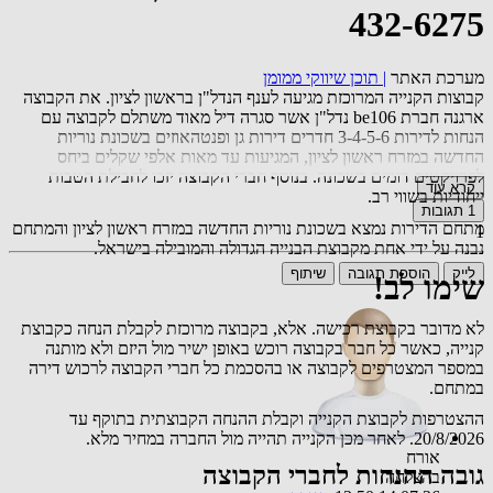
432-6275
מערכת האתר
|
תוכן שיווקי ממומן
קבוצות הקנייה המרוכזת מגיעה לענף הנדל"ן בראשון לציון. את הקבוצה
ארגנה חברת be106 נדל"ן אשר סגרה דיל מאוד משתלם לקבוצה עם
הנחות לדירות 3-4-5-6 חדרים דירות גן ופנטהאוזים בשכונת נוריות
החדשה במזרח ראשון לציון, המגיעות עד מאות אלפי שקלים ביחס
לפרויקטים דומים בשכונה. בנוסף חברי הקבוצה יזכו לחבילת הטבות
קרא עוד
ייחודיות בשווי רב.
1
תגובות
מתחם הדירות נמצא בשכונת נוריות החדשה במזרח ראשון לציון והמתחם
1
נבנה על ידי אחת מקבוצת הבנייה הגדולה והמובילה בישראל.
לייק
הוספת תגובה
שיתוף
שימו לב!
לא מדובר בקבוצת רכישה. אלא, בקבוצה מרוכזת לקבלת הנחה כקבוצת
קנייה, כאשר כל חבר בקבוצה רוכש באופן ישיר מול היזם ולא מותנה
במספר המצטרפים לקבוצה או בהסכמת כל חברי הקבוצה לרכוש דירה
במתחם.
ההצטרפות לקבוצת הקנייה וקבלת ההנחה הקבוצתית בתוקף עד
20/8/2026. לאחר מכן הקנייה תהייה מול החברה במחיר מלא.
אורח
גובה ההנחות לחברי הקבוצה
בהצלחה