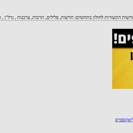
פ של חדשות חולון be106 ניתן לקבל עדכוני חדשות הקשורות לחולון בתחומים: חדשות, פלילים, תרבות,
ליאקספרס