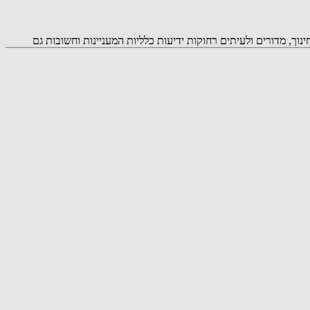
 צרכנות , נדל"ן , חינוך, מדורים ולעיתים רחוקות ידיעות כלליות המעניינות וחשובות גם