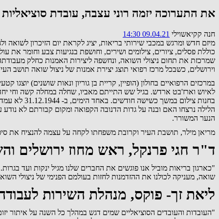
את התערוכה יזמה רוני עצבה, עובדת סוציאליות 
חנה קקיאשוילי
09.04.21 14:30
מיזם חדש ומרגש במכבי שירותי בריאות, יציג לקראת יום הזיכרון לשואה 
כוללת פסלים, ציורים, צילומים ושירים, וחושפת בנגיעות צבע וחומר את עולמ
וירושלים, כשבכל מרכז רפואי תוצג יצירת אמנות של ניצול שואה תושב העיר. 
לאיוש וארז'בט ארדש. בגיל שש התייתם מאביו, שחלה במחלה קשה וחי יחד
בחנות צילום
הלילה נרצחו האם ובנה על גדות הדנובה הקפואה ומקום קבורתם לא נודע 
הנער המשורר.
מריאן מילר, תושבת העיר וקרובת משפחתו לקחה על עצמה להנציח את סיפו
ד"ר חגי פרנקל, ראש מחוז ירושלים וה
"כארגון בריאות מוביל אנו פוגשים את החברים שלנו מגיל ינקות ועד בגרות
שואה, מעניקה לכולנו את ההזדמנות לחזות בעולמם הפנימי של ניצולי השו
ליאת זך- פוקס, מנהלת השירות לעבודה 
"העובדות והעובדים הסוציאליים שמים דגש במהלך כל השנה על איתור יזום ש