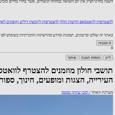
השנה בחרנו לציין את יום השואה במחווה לניצולים, אשר בחרו בחיים ומבי
להצטרפות לוואטסאפ חדשות חולון
להצטרפות לקבוצת דילים וקופונים לא
באתר זה שולבו סרטונים, תמונות ומידע מהרשתות החברתיות בשימוש לפי סעיף 27א לחוק זכויות יוצרים. במידה וידוע
0
תגובות
0
לייק
הוספת תגובה
שיתוף
תושבי חולון מוזמנים להצטרף לוואט
העירייה, הצגות ומופעים, חינוך, ספו
מערכת האתר
|
תוכן שיווקי ממומן