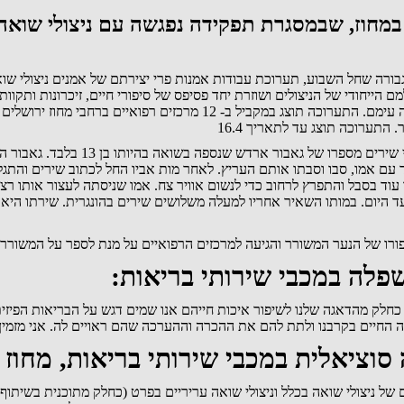
במחוז, שבמסגרת תפקידה נפגשה עם ניצולי שואה 
ולגבורה שחל השבוע, תערוכת עבודות אמנות פרי יצירתם של אמנים ניצולי 
ם הייחודי של הניצולים ושוזרת יחד פסיפס של סיפורי חיים, זיכרונות ותקוו
שמרכזת את תחום ניצולי השואה, ונחשפה ליצירות האמנות כחלק מעבודתה עימם
התערוכה תוצג עד לתאריך 16.4
במרכזים הרפואיים בחולון (הופיין, קרי
 עם אמו, סבו וסבתו אותם העריץ. לאחר מות אביו החל לכתוב שירים והתג
 במשך כשישה חודשים. באחד הימים, ב- 31.12.1944 לא עמד עוד בסבל והתפרץ לרחוב כדי לנשום אוויר צח. 
עד היום. במותו השאיר אחריו למעלה משלושים שירים בהונגרית. שירתו הי
רו של הנער המשורר והגיעה למרכזים הרפואיים על מנת לספר על המשורר 
שפלה במכבי שירותי בריאות:
. כחלק מהדאגה שלנו לשיפור איכות חייהם אנו שמים דגש על הבריאות הפיזי
אה החיים בקרבנו ולתת להם את ההכרה וההערכה שהם ראויים לה. אני מזמין
סוציאלית במכבי שירותי בריאות, מחוז
ל ניצולי שואה בכלל וניצולי שואה עריריים בפרט (כחלק מתוכנית בשיתוף ה