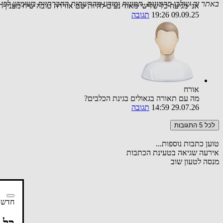
באתר זה שולבו סרטונים, תמונות ומידע מהרשתות החברתיות בשימוש לפי סעיף 27א לחוק זכויות יוצרים. במידה וידוע
אני מגיעה כל שלישי מאוד נעים להיות שם אווירה טובה שיח מענין 
09.09.25 19:26
תגובה
אורח
מה עם תאורה בגאולים בגינת הכלבים?
29.07.26 14:59
תגובה
לכל 5 התגובות
טוען כתבות נוספות...
אירעה שגיאה בטעינת הכתבות
מנסה לטעון שוב
חדשות