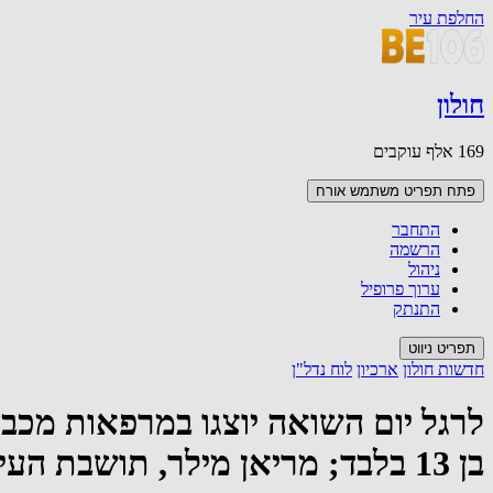
החלפת עיר
חולון
169 אלף עוקבים
פתח תפריט משתמש
אורח
התחבר
הרשמה
ניהול
ערוך פרופיל
התנתק
תפריט ניווט
חדשות חולון
ארכיון
לוח נדל"ן
לרגל יום השואה יוצגו במרפאות מכב
בן 13 בלבד; מריאן מילר, תושבת העיר וקרובת משפחתו לקחה על עצמה להנציח את סיפורו של הנער המשורר