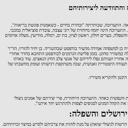
והתוודעה ליצירותיהם
שואה. התערוכה, שכותרתה "ובחרת בחיים - כשאמנות פוגשת בריאות",
ת. התערוכה הינה יוזמה מיוחדת של רוני עצבה, עובדת סוציאלית במכבי,
. התערוכה תוצג במקביל ב- 12 מרכזים רפואיים ברחבי מחוז ירושלים והשפלה, בערים חולון, ראשון לציון, בת ים, רמלה, מודיעין, מעלה אדומים
ית בן גוריון ונאות שושנים) יוצגו קטעי שירים מספרו של גאבור ארדש שנספה בשואה בהיותו בן 13 בלבד. גאבור היה בן למשפחה אמידה מהעיר בודפסט שבהונגריה. בן יחיד להוריו, הד"ר
לה כמשורר מחונן. בזמן פלישת הגרמנים לבודפסט התחבא בחדר אחורי
אמו שניסתה לעצור אותו רצה אחריו ושניהם נפלו לידיהם של אנשי צלב החץ הנאצים. עוד באותו
א תעודה היסטורית ואנושית, שבה משתקפת רגישותו ועומק מחשבתו של
הקטן ולהקריא משיריו.
ת והנפשית כאחד. התערוכה הייחודית, פרי יצירתם של אמנים ניצולי
 את הקהל המגיע לסניפים לצפות ולהתרגש יחד איתנו".
 ירושלים והשפלה:
רשות לניצולי שואה) על מנת לזהות את צרכיהם ולסייע במיצוי זכויותיהם.