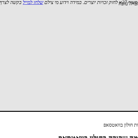
 מי צילם
שלחו למייל
בקשה לצרף 
חברה טובה
 חולון בוואטסאפ