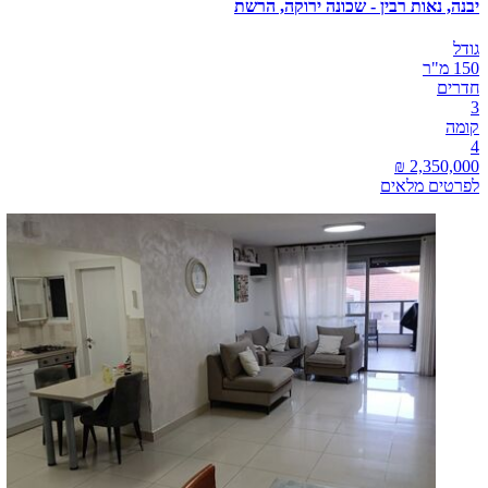
יבנה, נאות רבין - שכונה ירוקה, הרשת
גודל
150 מ"ר
חדרים
3
קומה
4
לפרטים מלאים