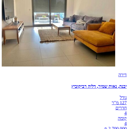
דירה
יבנה, נאות שמיר, דליה רביקוביץ
גודל
127 מ"ר
חדרים
4
קומה
4