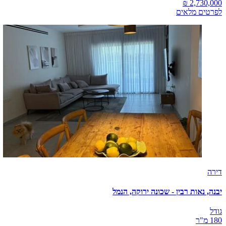
לפרטים מלאים
דירה
יבנה, נאות רבין - שכונה ירוקה, הנמל
גודל
180 מ"ר