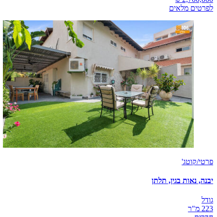
לפרטים מלאים
פרטי/קוטג'
יבנה, נאות בגין, תלתן
גודל
223 מ"ר