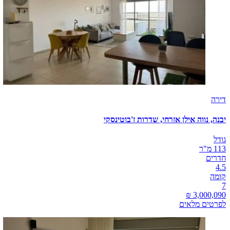
דירה
יבנה, נווה אילן אזרחי, שדרות ז'בוטינסקי
גודל
113 מ"ר
חדרים
4.5
קומה
7
לפרטים מלאים