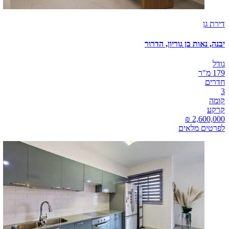
דירת גן
יבנה, נאות בן גוריון, הדרור
גודל
179 מ"ר
חדרים
3
קומה
קרקע
לפרטים מלאים