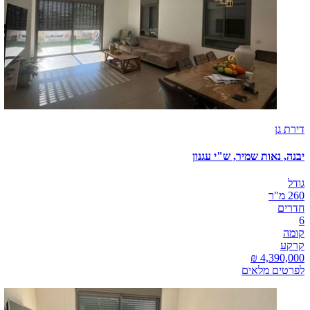
דירת גן
יבנה, נאות שמיר, ש"י עגנון
גודל
260 מ"ר
חדרים
6
קומה
קרקע
לפרטים מלאים