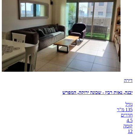
דירה
יבנה, נאות רבין - שכונה ירוקה, המפרש
גודל
135 מ"ר
חדרים
4.5
קומה
12