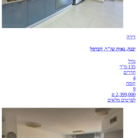
דירה
יבנה, נאות שז"ר, הכרמל
גודל
135 מ"ר
חדרים
4
קומה
9
לפרטים מלאים