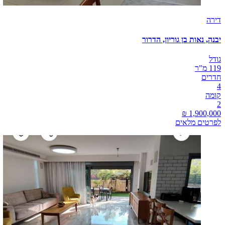
דירה
יבנה, נאות בן גוריון, הדרור
גודל
119 מ"ר
חדרים
4
קומה
2
לפרטים מלאים