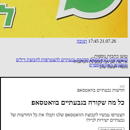
אורח
ברכות לרוב רן יקר שלא נ"ח מפעילות למען עירו, בנ"ח שנותיו
21.07.26 17:45
תגובה
טוען כתבות נוספות...
להצטרפות לוואטסאפ חדשות גבעתיים
להצטרפות לקבוצת דילים
אירעה שגיאה בטעינת הכתבות
וקופונים לאליאקספרס
מנסה לטעון שוב
באתר זה שולבו סרטונים, תמונות ומידע מהרשתות החברתיות בשימוש
לפי סעיף 27א לחוק זכויות יוצרים. במידה וידוע מי צילם
שלחו למייל
חדשות גבעתיים בוואטסאפ
בקשה לצרף קרדיט או להסרה
כל מה שקורה בגבעתיים בוואטסאפ
הצטרפו עכשיו לקבוצת הוואטסאפ שלנו וקבלו את כל החדשות של
גבעתיים ישירות לנייד!