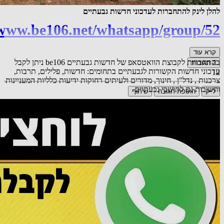
להלן לינק להתחברות לעדכוני חדשות גבעתיים
/www.be106.net/whatsapp/group/52
קרא עוד
בהתחברות לקבוצת הוואטסאפ של חדשות גבעתיים be106 ניתן לקבל
2
תגובות
עדכוני חדשות הקשורות לגבעתיים בתחומים: חדשות, פלילים, תרבות,
12
צרכנות , נדל"ן , חינוך, מדורים ולעיתים רחוקות ידיעות כלליות המעניינות
וחשובות גם לתושבי גבעתיים
לייק
הוספת תגובה
שיתוף
אורח
יש טעות. כתוב "עלות תלמיד ביסודי 536,765 ₪". צ"ל: עלות
לכיתה, לא לתלמיד
04.11.25 08:44
תגובה