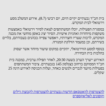
בית חב"ד גבעתיים יקיים היום, יום רביעי (8.7), אירוע המשלב מסע
וירטואלי לבית המקדש.
במסגרת הפעילות, יוכלו המשתתפים לצאת לסיור וירטואלי באמצעות
משקפות מיוחדות ואוזניות אישיות. הסיור יציג באופן מוחשי את מבנה
המקדש, לרבות שעריו וחצרותיו, ויאפשר צפייה בכהנים בעבודתם, בלויים
בשירתם, וכן במעמד הדלקת המנורה.
בנוסף למסע הווירטואלי, יתקיים במקום שיעור מיוחד אשר יעסוק
בהלכות בית הבחירה.
האירוע ייערך הערב בשעה 20:30, לאחר תפילת ערבית, במבנה בית
חב"ד הממוקם ברחוב כצנלסון 145 בגבעתיים. ציבור המשתתפים
בפעילות מיועד לגברים ולנשים כאחד, ועלות הכניסה לאירוע הינה 25
שקלים.
להצטרפות לוואטסאפ חדשות גבעתיים
להצטרפות לקבוצת דילים
וקופונים לאליאקספרס