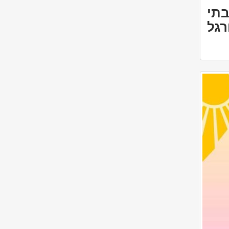
בתי
רגל