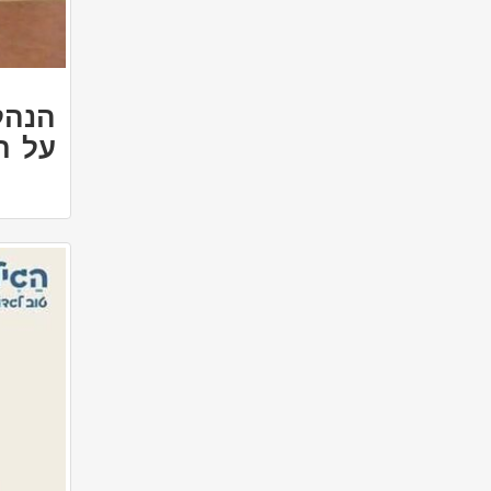
הנהל
על ת