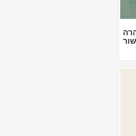
הרה
שור