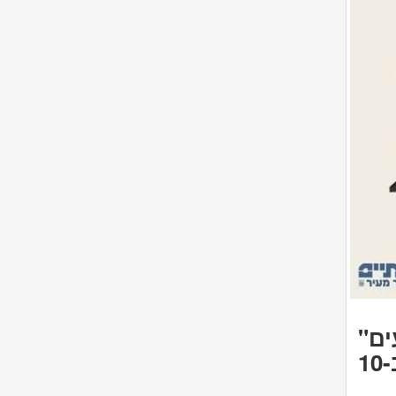
ם"
תתקיים במרכז הקהילתי שז"ר בגבעתיים ב-10