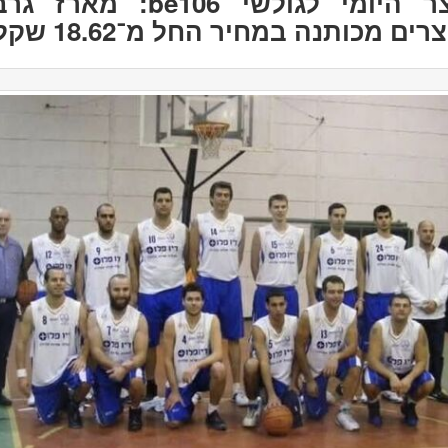
המוצר היומי לגולשי be106: מאר
רים מכותנה במחיר החל מ־18.62 שקל