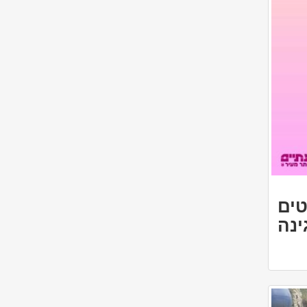
ט: סרטים
גה בגינה