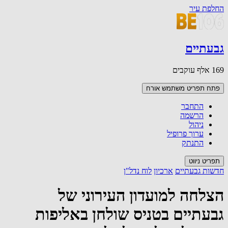
החלפת עיר
גבעתיים
169 אלף עוקבים
פתח תפריט משתמש
אורח
התחבר
הרשמה
ניהול
ערוך פרופיל
התנתק
תפריט ניווט
חדשות גבעתיים
ארכיון
לוח נדל"ן
הצלחה למועדון העירוני של
גבעתיים בטניס שולחן באליפות