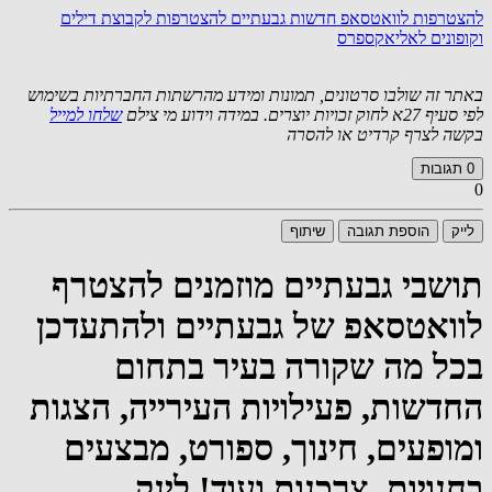
להצטרפות לוואטסאפ חדשות גבעתיים
להצטרפות לקבוצת דילים
וקופונים לאליאקספרס
באתר זה שולבו סרטונים, תמונות ומידע מהרשתות החברתיות בשימוש
לפי סעיף 27א לחוק זכויות יוצרים. במידה וידוע מי צילם
שלחו למייל
בקשה לצרף קרדיט או להסרה
0
תגובות
0
לייק
הוספת תגובה
שיתוף
תושבי גבעתיים מוזמנים להצטרף
לוואטסאפ של גבעתיים ולהתעדכן
בכל מה שקורה בעיר בתחום
החדשות, פעילויות העירייה, הצגות
ומופעים, חינוך, ספורט, מבצעים
בחנויות, צרכנות ועוד! לינק