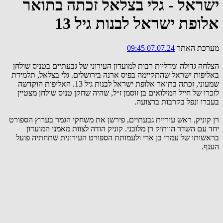
ישראל - גלי בצלאל זכתה בתואר
אלופת ישראל לבנות גיל 13
מערכת האתר
07.07.24 09:45
הצלחה גדולה ומדליות רבות למועדון העירוני של גבעתיים בטניס שולחן
באליפות ישראל שהתקיימה בפיס ארנה בירושלים. גלי בצלאל, תלמידת
שמעוני, זכתה בתואר אלופת ישראל לבנות גיל 13. האליפות הוקדשה
לזכרו של חייל המילואים בן זוסמן ז״ל, שהיה שחקן טניס שולחן מצטיין
בעברו ונפל בקרבות ברצועה.
רן קוניק, ראש עיריית גבעתיים, פירשן את משחקי הגמר בערוץ הספורט
יחד עם השדר הוותיק רן מלובני. קוניק הודה לצוות מאמני המועדון
בראשותו של עמרי בן ארי ולעמותת הספורט העירונית שתחתיה פועל
הענף.