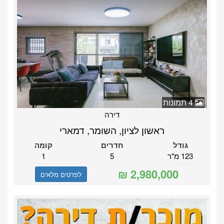
4 תמונות
דירה
ראשון לציון, השומר, דמארי
גודל
חדרים
קומה
123 מ"ר
5
1
לפרטים מלאים