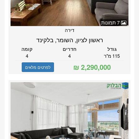
7 תמונות
דירה
ראשון לציון, השומר, בלקינד
גודל
חדרים
קומה
115 מ"ר
4
4
לפרטים מלאים