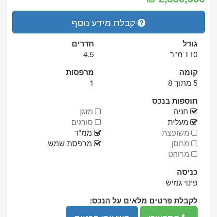
קבלת מידע נוסף
גודל
חדרים
110 מ"ר
4.5
קומה
מרפסות
5 מתוך 8
1
תוספות בנכס
יש
אין
חניה
מזגן
יש
אין
מעלית
סורגים
אין
יש
משופצת
ממ"ד
אין
יש
מחסן
מרפסת שמש
אין
מרוהט
כניסה
פינוי גמיש
לקבלת פרטים מלאים על הנכס:
מספר