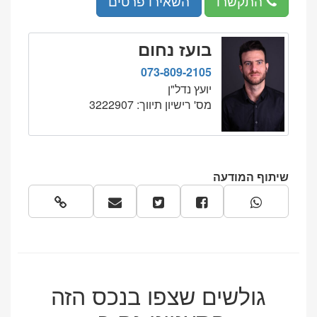
התקשרו
השאירו פרטים
טלפון:
073-
809-
בועז נחום
2105
073-809-2105
יועץ נדל"ן
מס' רישיון תיווך: 3222907
שיתוף המודעה
גולשים שצפו בנכס הזה