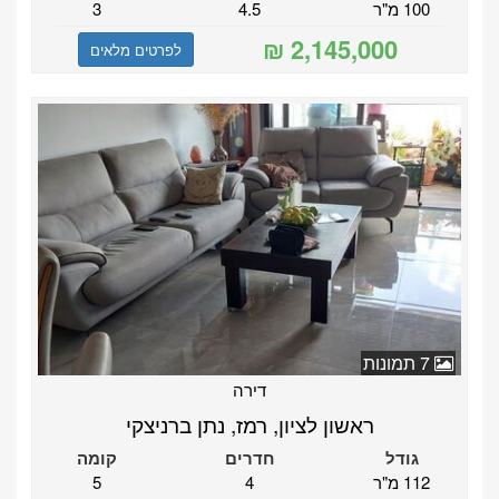
100 מ"ר
4.5
3
לפרטים מלאים
7 תמונות
דירה
ראשון לציון, רמז, נתן ברניצקי
גודל
חדרים
קומה
112 מ"ר
4
5