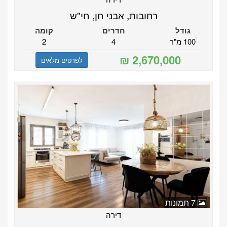
רחובות, אבני חן, חי"ש
גודל
חדרים
קומה
100 מ"ר
4
2
לפרטים מלאים
7 תמונות
דירה