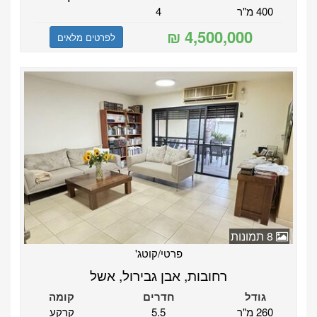
400 מ"ר
4
לפרטים מלאים
8 תמונות
פרטי/קוטג'
רחובות, אבן גבירול, אשל
גודל
חדרים
קומה
260 מ"ר
5.5
קרקע