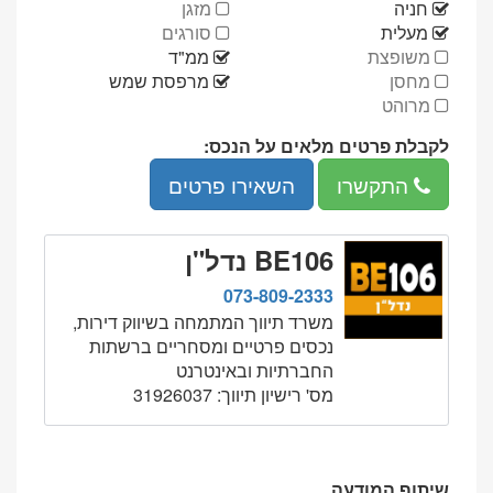
יש
אין
חניה
מזגן
יש
אין
מעלית
סורגים
אין
יש
משופצת
ממ"ד
אין
יש
מחסן
מרפסת שמש
אין
מרוהט
לקבלת פרטים מלאים על הנכס:
מספר
התקשרו
השאירו פרטים
טלפון:
073-
809-
BE106 נדל"ן
2333
073-809-2333
משרד תיווך המתמחה בשיווק דירות,
נכסים פרטיים ומסחריים ברשתות
החברתיות ובאינטרנט
מס' רישיון תיווך: 31926037
שיתוף המודעה