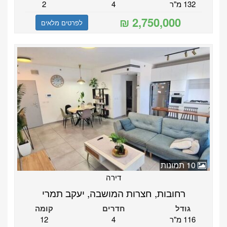
132 מ"ר
4
2
לפרטים מלאים
10 תמונות
דירה
רחובות, חצרות המושבה, יעקב תמרי
גודל
חדרים
קומה
116 מ"ר
4
12