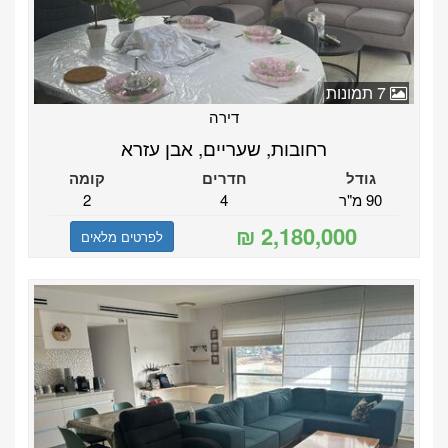
7 תמונות
דירה
רחובות, שעריים, אבן עזרא
גודל
חדרים
קומה
90 מ"ר
4
2
לפרטים מלאים