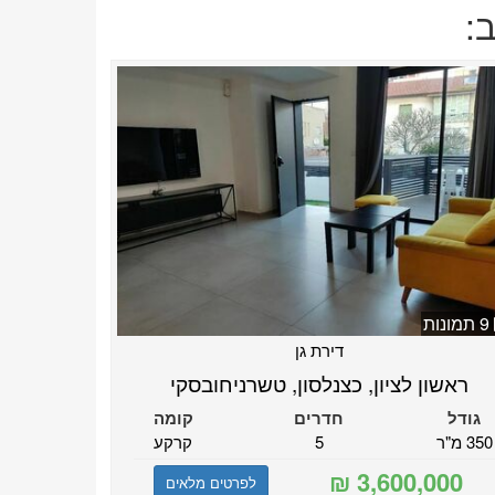
:
9 תמונות
דירת גן
ראשון לציון, כצנלסון, טשרניחובסקי
גודל
חדרים
קומה
350 מ"ר
5
קרקע
לפרטים מלאים