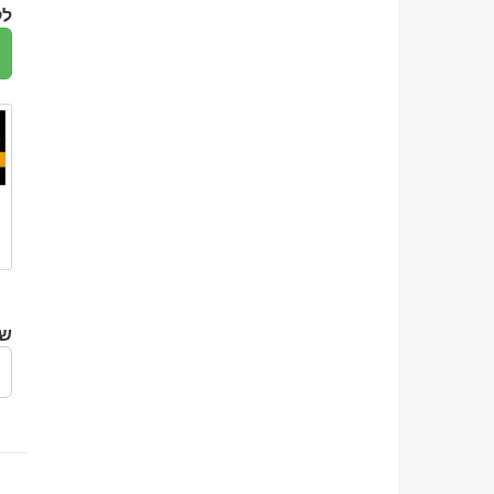
לק
שי