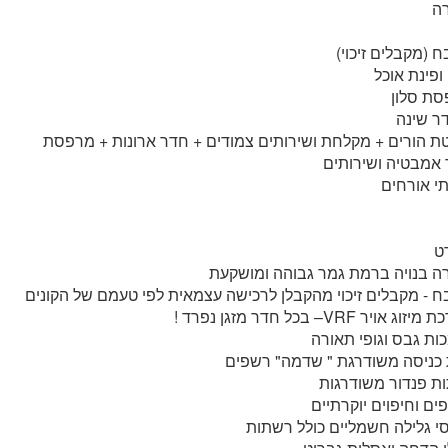
ה
 (מקבלים זיכוי)
 ופינת אוכל
ת סלון
טת הורים + מקלחת ושירותים צמודים + חדר ארונות + מרפסת
אמבטיה ושירותים
י אורחים
ט
ה בנויה ברמת גמר גבוהה ומושקעת
 - מקבלים זיכוי מהקבלן לרכישה עצמאית לפי טעמם של הקונים
ג אויר VRF– בכל חדר מזגן נפרד !
ות גבס וגופי תאורה
כניסה משודרגת " שדמה" רשפים
ת פנדור משודרגות
פים וחיפוים יוקרתיים
י גלילה חשמליים כולל רשתות