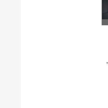
(15.35 מ"ר +