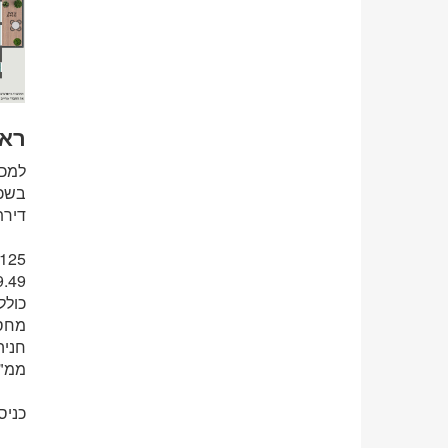
ראש
בשכו
דירת 5 חדרים ענקית ומפנקת – על קומה ש
9.49 מ"ר
כולל
מחס
חניה
ממ"
כניס