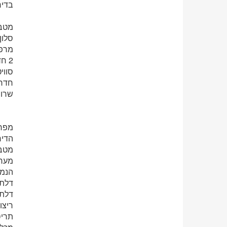
בדיר
מטבח
סלון
מרפס
2 חדר שינה
סווי
חדר 
שרות
מפר
הדיר
מטבח
מערכת מיזו
הנמכ
דלת 
דלתו
ריצו
תריס