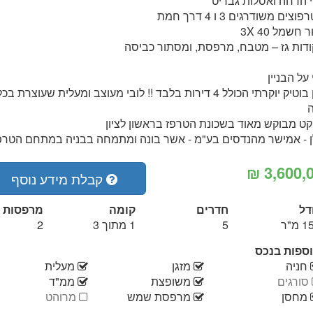
 הדחה ואסלות גבריט
וצים משודרגים 3 ו 4 דרך חמת
 חשמל 3X 40
 על הבניין
בניין בוטיק יוקרתי הכולל 4 דירות בלבד !! לובי מעוצב ומעלית שעוצרת בכ
קט מבוקש מאוד בשכונת הטרפז בראשון לציון
 - אמישר מהנדסים בע"מ - אשר בונה ומתמחה בבניה במתחם הטרפ
קבלת מידע נוסף
דל
חדרים
קומה
מרפסות
 מ"ר
5
1 מתוך 3
2
ספות בנכס
יש
יש
יש
חניה
מזגן
מעלית
אין
יש
יש
סורגים
משופצת
ממ"ד
יש
יש
אין
מחסן
מרפסת שמש
מרוהט