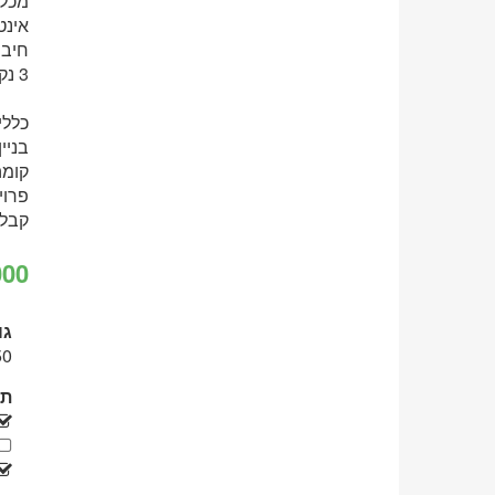
מכלי
אינטרפ
חיבור
3 נקודות גז – מטבח, מרפסת, ומסתור כביסה
כללי
קומה
פרוי
קבלן
גו
150
תו