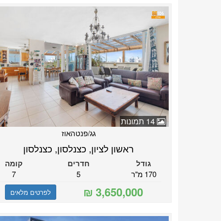
14 תמונות
גג/פנטהאוז
ראשון לציון, כצנלסון, כצנלסון
גודל
חדרים
קומה
170 מ"ר
5
7
לפרטים מלאים