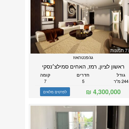
7 תמונות
גג/פנטהאוז
ראשון לציון, רמז, האחים סמילצ׳נסקי
גודל
חדרים
קומה
244 מ"ר
5
7
לפרטים מלאים