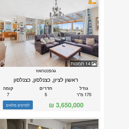
14 תמונות
גג/פנטהאוז
ראשון לציון, כצנלסון, כצנלסון
גודל
חדרים
קומה
170 מ"ר
5
7
לפרטים מלאים