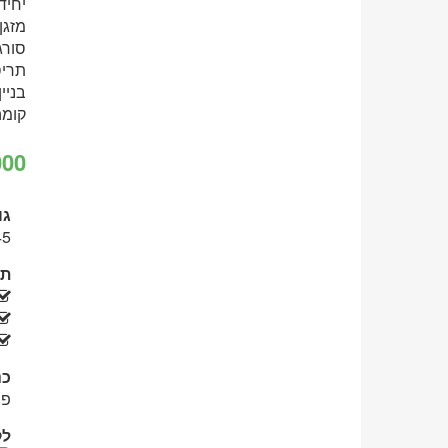
יחיד
מזגן
סורג
תריס
בניי
קומה 7 מת
גו
145
תו
כנ
פי
לק