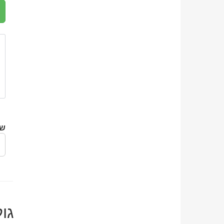
שי
גו