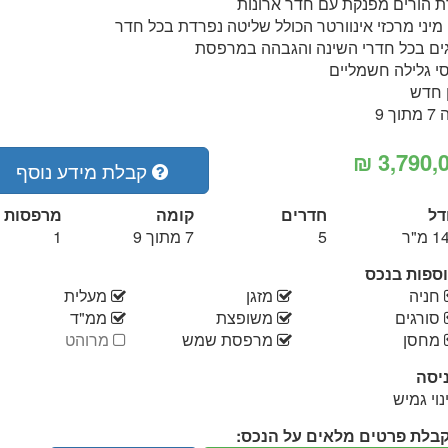
ת הורים מפנקת עם חדר ארונות
 מיני מרכזי אינוורטר הכולל שליטה נפרדת בכל חדר
ים בכל חדרי השינה והגבהה במרפסת
י גלילה חשמליים
ן חדש
וך 9
קבלת מידע נוסף
דל
חדרים
קומה
מרפסות
 מ"ר
5
7 מתוך 9
1
ספות בנכס
יש
יש
יש
חניה
מזגן
מעלית
יש
יש
יש
סורגים
משופצת
ממ"ד
יש
יש
אין
מחסן
מרפסת שמש
מרוהט
יסה
נוי גמיש
בלת פרטים מלאים על הנכס: