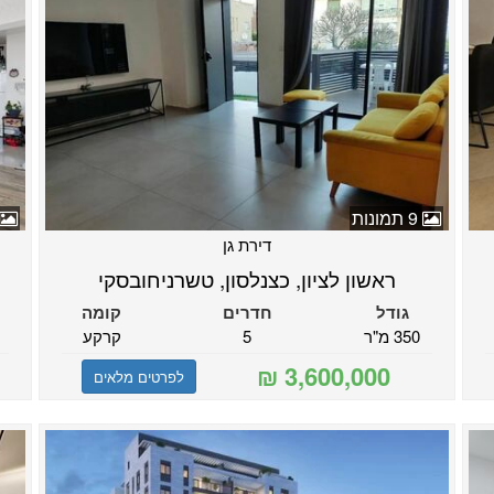
9 תמונות
דירת גן
ראשון לציון, כצנלסון, טשרניחובסקי
גודל
חדרים
קומה
350 מ"ר
5
קרקע
לפרטים מלאים