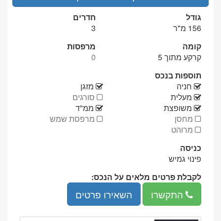
גודל
חדרים
156 מ"ר
3
קומה
מרפסות
קרקע מתוך 5
0
תוספות בנכס
יש
יש
חניה
מזגן
יש
אין
מעלית
סורגים
יש
יש
משופצת
ממ"ד
אין
אין
מחסן
מרפסת שמש
אין
מרוהט
כניסה
פינוי גמיש
לקבלת פרטים מלאים על הנכס:
מספר
התקשרו
השאירו פרטים
טלפון:
073-
857-