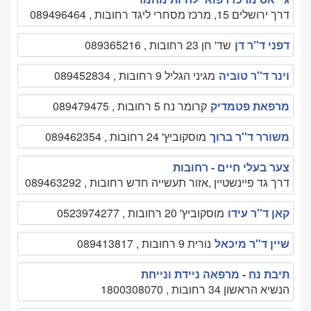
דרך ירושלים 15, מרכז מסחרי ליגד רחובות , 089496464
דפני ד''ר דן
שד' חן 23 רחובות , 089365216
וינר ד''ר טוביה
מגיני הגליל 9 רחובות , 089452834
מרפאת פטמדיק
קרומר נח 5 רחובות , 089479475
משורר ד''ר ברוך
מוסקוביץ' 24 רחובות , 089462354
צער בעלי חיים - רחובות
דרך גד פיינשטיין ,אזור תעשייה חדש רחובות , 089463292
קאן ד''ר עידו
מוסקוביץ' 20 רחובות , 0523974277
שיין ד''ר מיכאל
נורית 9 רחובות , 089413817
תיבת נח - מרפאה ניידת ונייחת
הנשיא הראשון 34 רחובות , 1800308070