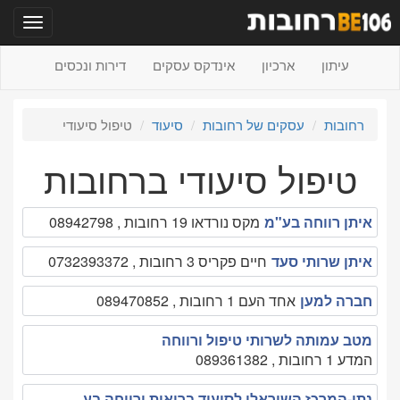
תפריט
עיתון
ארכיון
אינדקס עסקים
דירות ונכסים
רחובות
עסקים של רחובות
סיעוד
טיפול סיעודי
טיפול סיעודי ברחובות
איתן רווחה בע"מ
מקס נורדאו 19 רחובות , 08942798
איתן שרותי סעד
חיים פקריס 3 רחובות , 0732393372
חברה למען
אחד העם 1 רחובות , 089470852
מטב עמותה לשרותי טיפול ורווחה
המדע 1 רחובות , 089361382
נתן-המרכז השיראלי לסיעוד בריאות ורווחה בע