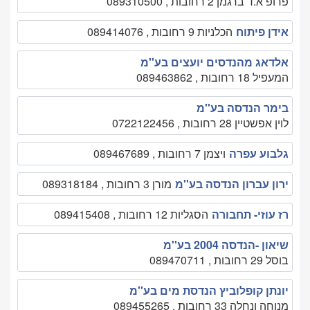
פרופ א.ד ברגמן 2 רחובות , 089310500
אידן פיתוח
הכלניות 9 רחובות , 089414076
אלדאג מהנדסים יועצים בע''מ
המעפיל 18 רחובות , 089463862
בימר הנדסה בע''מ
לוין אפשטיין 28 רחובות , 0722122456
גלבוע עפרה
ויצמן 7 רחובות , 089467689
ירון עברון הנדסה בע''מ
מורן 3 רחובות , 089318184
רז עוזי- תחבורה
הסגליות 12 רחובות , 089415408
שיאון -הנדסה 2004 בע''מ
בוסל 29 רחובות , 089470711
יונתן קופלוביץ הנדסת מים בע''מ
מנוחה ונחלה 33 רחובות , 089455265