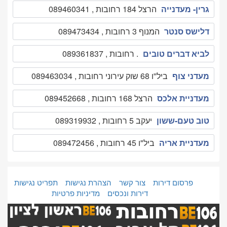
גרין- מעדנייה
הרצל 184 רחובות , 089460341
דלישס סנטר
המנוף 3 רחובות , 089473434
לביא דברים טובים
. רחובות , 089361837
מעדני צוף
ביל''ו 68 שוק עירוני רחובות , 089463034
מעדניית אלכס
הרצל 168 רחובות , 089452668
טוב טעם-ששון
יעקב 5 רחובות , 089319932
מעדניית אריה
ביל"ו 45 רחובות , 089472456
פרסום דירות
צור קשר
הצהרת נגישות
תפריט נגישות
דירות ונכסים
מדיניות פרטיות