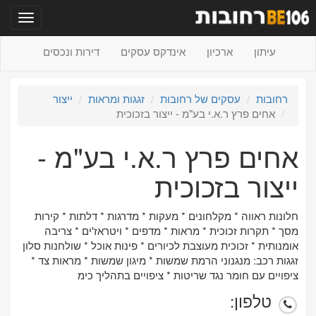
תפריט
עיתון
ארכיון
אינדקס עסקים
דירות ונכסים
רחובות
עסקים של רחובות
זגגות ומראות
ייצור
אחים פרץ ר.א.י בע"מ - ייצור בזכוכית
אחים פרץ ר.א.י בע"מ -
ייצור בזכוכית
חלונות ראווה * מקלחונים * מעקות * מדרגות * דלתות * קירות
מסך * תקרות זכוכית * מראות * מדפים * ויטראז'ים * צריבה
אומנותית * זכוכית מעוצבת לכיורים * פינות אוכל * שולחנות סלון
זגגות רכב: מנגנוני הרמת שמשות * מיגון שמשות * מראות צד *
ציפויים עם חומר נגד שריטות * ציפויים בתהליך כימ
טלפון: