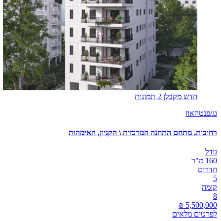
חדש מקבלן
2 תמונות
גג/פנטהאוז
רחובות, מתחם התחנה המרכזית \ הקניון, האימהות
גודל
160 מ"ר
חדרים
5
קומה
8
לפרטים מלאים