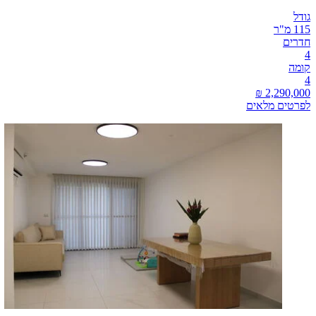
גודל
115 מ"ר
חדרים
4
קומה
4
לפרטים מלאים