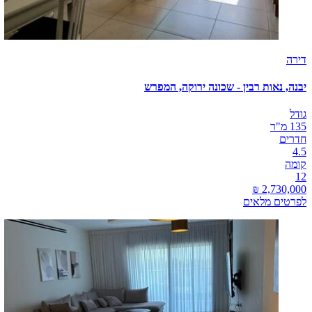
דירה
יבנה, נאות רבין - שכונה ירוקה, המפרש
גודל
135 מ"ר
חדרים
4.5
קומה
12
לפרטים מלאים