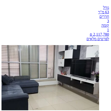
גודל
63 מ"ר
חדרים
3
קומה
1
לפרטים מלאים