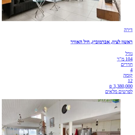
דירה
ראשון לציון, אברמוביץ, חיל האוויר
גודל
104 מ"ר
חדרים
4
קומה
12
לפרטים מלאים