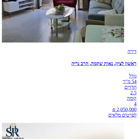
דירה
ראשון לציון, נאות שקמה, הרב נריה
גודל
54 מ"ר
חדרים
2.5
קומה
4
לפרטים מלאים