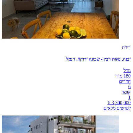
דירה
יבנה, נאות רבין - שכונה ירוקה, הנמל
גודל
180 מ"ר
חדרים
6
קומה
1
לפרטים מלאים