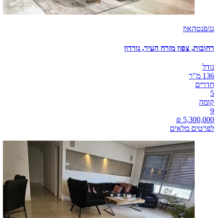
גג/פנטהאוז
רחובות, צפון מזרח העיר, גורדון
גודל
136 מ"ר
חדרים
5
קומה
9
לפרטים מלאים