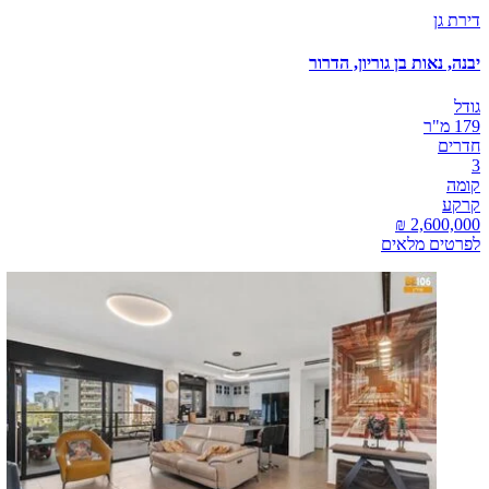
דירת גן
יבנה, נאות בן גוריון, הדרור
גודל
179 מ"ר
חדרים
3
קומה
קרקע
לפרטים מלאים