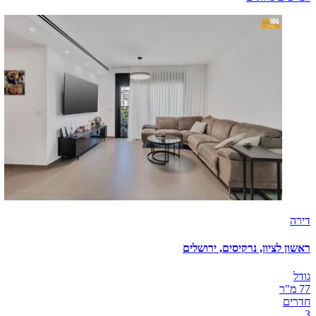
דירה
ראשון לציון, נרקיסים, ירושלים
גודל
77 מ"ר
חדרים
3