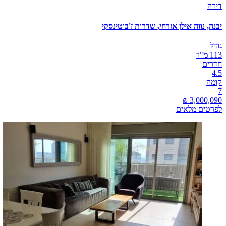
דירה
יבנה, נווה אילן אזרחי, שדרות ז'בוטינסקי
גודל
113 מ"ר
חדרים
4.5
קומה
7
לפרטים מלאים