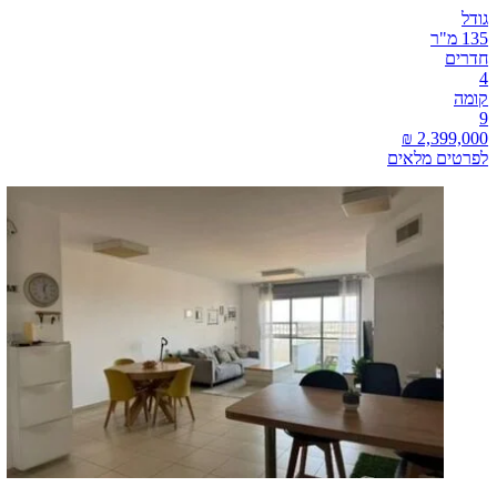
גודל
135 מ"ר
חדרים
4
קומה
9
לפרטים מלאים