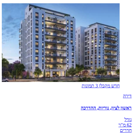
חדש מקבלן
3 תמונות
דירה
ראשון לציון, נוריות, ההדרכה
גודל
62 מ"ר
חדרים