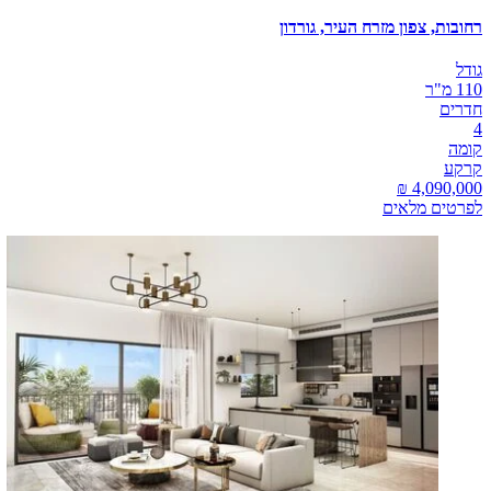
רחובות, צפון מזרח העיר, גורדון
גודל
110 מ"ר
חדרים
4
קומה
קרקע
לפרטים מלאים