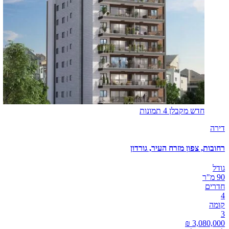
חדש מקבלן
4 תמונות
דירה
רחובות, צפון מזרח העיר, גורדון
גודל
90 מ"ר
חדרים
4
קומה
3