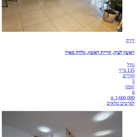
דירה
ראשון לציון, קריית ראשון, גולדה מאיר
גודל
135 מ"ר
חדרים
5
קומה
6
לפרטים מלאים