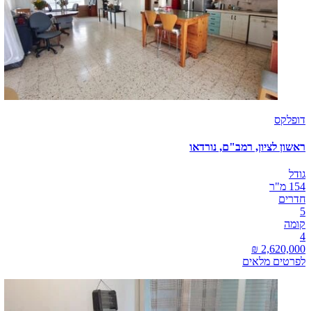
דופלקס
ראשון לציון, רמב"ם, נורדאו
גודל
154 מ"ר
חדרים
5
קומה
4
לפרטים מלאים