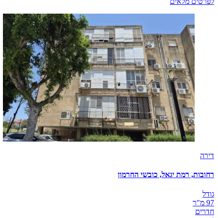
לפרטים מלאים
דירה
רחובות, רמת יגאל, כובשי החרמון
גודל
97 מ"ר
חדרים