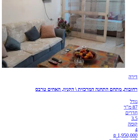
דירה
רחובות, מתחם התחנה המרכזית \ הקניון, האחים טרבס
גודל
87 מ"ר
חדרים
3.5
קומה
4