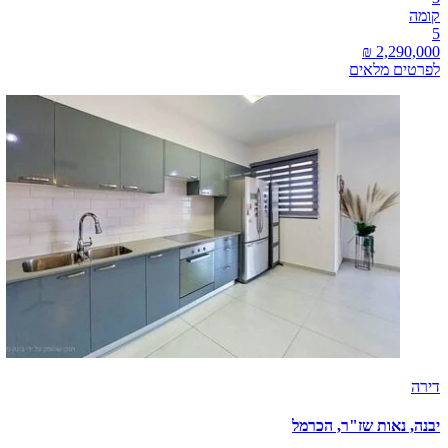
קומה
5
לפרטים מלאים
דירה
יבנה, נאות שז"ר, הכרמל