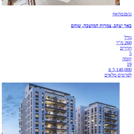
גג/פנטהאוז
באר יעקב, צמרות המושבה, שוהם
גודל
260 מ"ר
חדרים
5
קומה
19
לפרטים מלאים