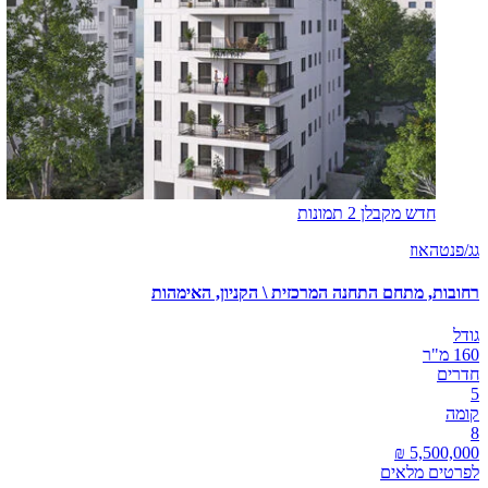
חדש מקבלן
2 תמונות
גג/פנטהאוז
רחובות, מתחם התחנה המרכזית \ הקניון, האימהות
גודל
160 מ"ר
חדרים
5
קומה
8
לפרטים מלאים