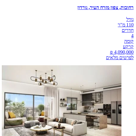
רחובות, צפון מזרח העיר, גורדון
גודל
110 מ"ר
חדרים
4
קומה
קרקע
לפרטים מלאים