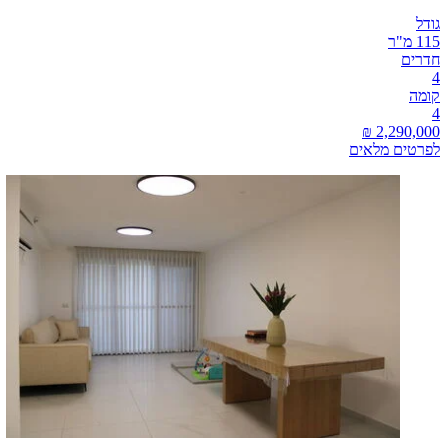
גודל
115 מ"ר
חדרים
4
קומה
4
לפרטים מלאים