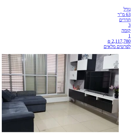
גודל
63 מ"ר
חדרים
3
קומה
1
לפרטים מלאים