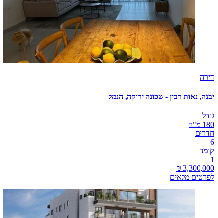
דירה
יבנה, נאות רבין - שכונה ירוקה, הנמל
גודל
180 מ"ר
חדרים
6
קומה
1
לפרטים מלאים