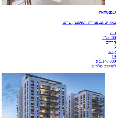
גג/פנטהאוז
באר יעקב, צמרות המושבה, שוהם
גודל
260 מ"ר
חדרים
5
קומה
19
לפרטים מלאים