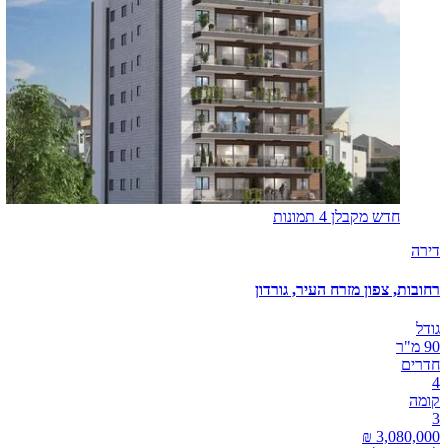
חדש מקבלן
4 תמונות
דירה
רחובות, צפון מזרח העיר, גורדון
גודל
90 מ"ר
חדרים
4
קומה
3