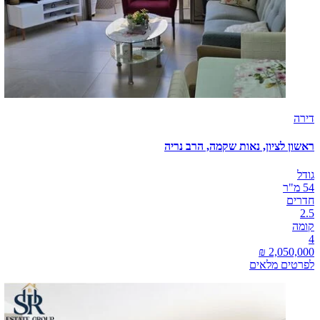
דירה
ראשון לציון, נאות שקמה, הרב נריה
גודל
54 מ"ר
חדרים
2.5
קומה
4
לפרטים מלאים