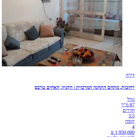
דירה
רחובות, מתחם התחנה המרכזית \ הקניון, האחים טרבס
גודל
87 מ"ר
חדרים
3.5
קומה
4