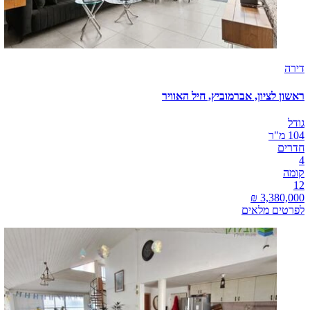
דירה
ראשון לציון, אברמוביץ, חיל האוויר
גודל
104 מ"ר
חדרים
4
קומה
12
לפרטים מלאים