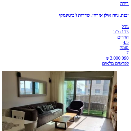
דירה
יבנה, נווה אילן אזרחי, שדרות ז'בוטינסקי
גודל
113 מ"ר
חדרים
4.5
קומה
7
לפרטים מלאים