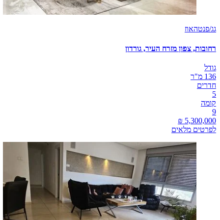
גג/פנטהאוז
רחובות, צפון מזרח העיר, גורדון
גודל
136 מ"ר
חדרים
5
קומה
9
לפרטים מלאים