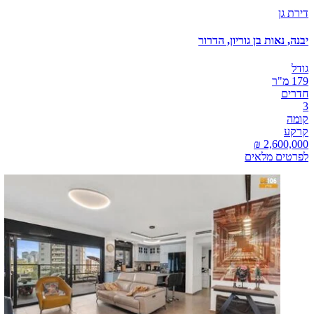
דירת גן
יבנה, נאות בן גוריון, הדרור
גודל
179 מ"ר
חדרים
3
קומה
קרקע
לפרטים מלאים