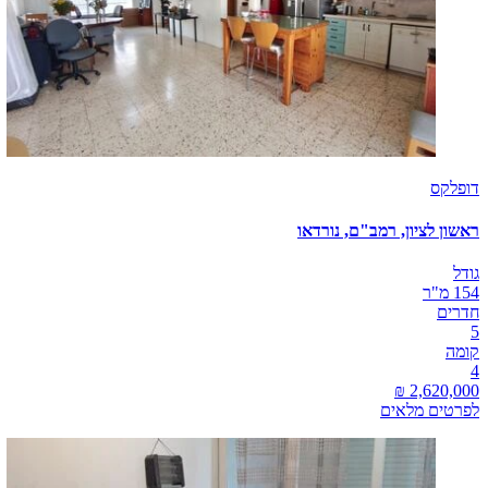
דופלקס
ראשון לציון, רמב"ם, נורדאו
גודל
154 מ"ר
חדרים
5
קומה
4
לפרטים מלאים