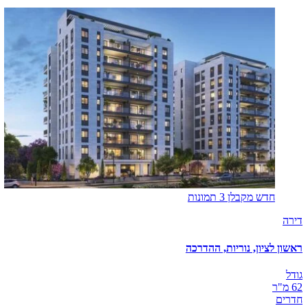
חדש מקבלן
3 תמונות
דירה
ראשון לציון, נוריות, ההדרכה
גודל
62 מ"ר
חדרים