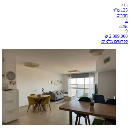
גודל
135 מ"ר
חדרים
4
קומה
9
לפרטים מלאים