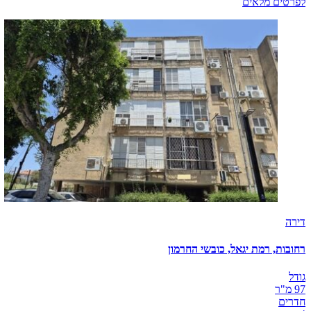
לפרטים מלאים
דירה
רחובות, רמת יגאל, כובשי החרמון
גודל
97 מ"ר
חדרים