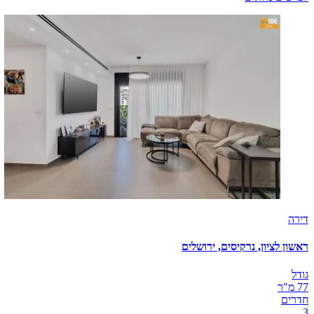
דירה
ראשון לציון, נרקיסים, ירושלים
גודל
77 מ"ר
חדרים
3