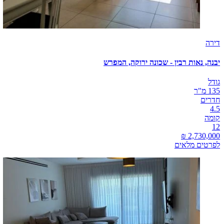
דירה
יבנה, נאות רבין - שכונה ירוקה, המפרש
גודל
135 מ"ר
חדרים
4.5
קומה
12
לפרטים מלאים