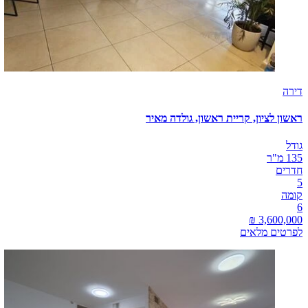
דירה
ראשון לציון, קריית ראשון, גולדה מאיר
גודל
135 מ"ר
חדרים
5
קומה
6
לפרטים מלאים