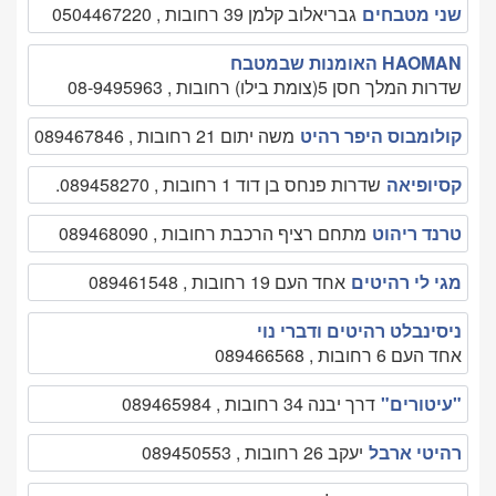
שני מטבחים
גבריאלוב קלמן 39 רחובות , 0504467220
HAOMAN האומנות שבמטבח
שדרות המלך חסן 5(צומת בילו) רחובות , 08-9495963
קולומבוס היפר רהיט
משה יתום 21 רחובות , 089467846
קסיופיאה
שדרות פנחס בן דוד 1 רחובות , 089458270.
טרנד ריהוט
מתחם רציף הרכבת רחובות , 089468090
מגי לי רהיטים
אחד העם 19 רחובות , 089461548
ניסינבלט רהיטים ודברי נוי
אחד העם 6 רחובות , 089466568
"עיטורים"
דרך יבנה 34 רחובות , 089465984
רהיטי ארבל
יעקב 26 רחובות , 089450553