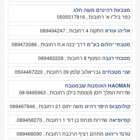
מצבעת רהיטים משה חלג
כפר ביל"ו א' רחובות , 0505517816
אליהו עזרא
התקוה 4 רחובות , 089494247
מטבחי יהלום בע''מ
דרך יבנה א.ת רחובות , 089472086
מטבחי רגבה
המנוף 8 רחובות , 089462228
שני מטבחים
גבריאלוב קלמן 39 רחובות , 0504467220
HAOMAN האומנות שבמטבח
שדרות המלך חסן 5(צומת בילו) רחובות , 08-9495963
קולומבוס היפר רהיט
משה יתום 21 רחובות , 089467846
קסיופיאה
שדרות פנחס בן דוד 1 רחובות , 089458270.
טרנד ריהוט
מתחם רציף הרכבת רחובות , 089468090