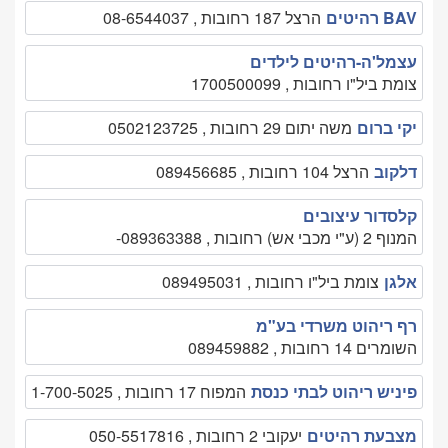
BAV רהיטים
הרצל 187 רחובות , 08-6544037
עצמל'ה-רהיטים לילדים
צומת ביל"ו רחובות , 1700500099
יקי ברום
משה יתום 29 רחובות , 0502123725
דלקוב
הרצל 104 רחובות , 089456685
קלסדור עיצובים
המנוף 2 (ע"י מכבי אש) רחובות , 089363388-
אלגן
צומת ביל"ו רחובות , 089495031
רף ריהוט משרדי בע"מ
השומרים 14 רחובות , 089459882
פיניש ריהוט לבתי כנסת
המפוח 17 רחובות , 1-700-5025
מצבעת רהיטים
יעקובי 2 רחובות , 050-5517816