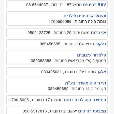
BAV רהיטים
הרצל 187 רחובות , 08-6544037
עצמל'ה-רהיטים לילדים
צומת ביל"ו רחובות , 1700500099
יקי ברום
משה יתום 29 רחובות , 0502123725
דלקוב
הרצל 104 רחובות , 089456685
קלסדור עיצובים
המנוף 2 (ע"י מכבי אש) רחובות , 089363388-
אלגן
צומת ביל"ו רחובות , 089495031
רף ריהוט משרדי בע"מ
השומרים 14 רחובות , 089459882
פיניש ריהוט לבתי כנסת
המפוח 17 רחובות , 1-700-5025
מצבעת רהיטים
יעקובי 2 רחובות , 050-5517816