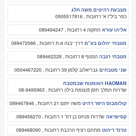
מצבעת רהיטים משה חלג
כפר ביל"ו א' רחובות , 0505517816
אליהו עזרא
התקוה 4 רחובות , 089494247
מטבחי יהלום בע''מ
דרך יבנה א.ת רחובות , 089472086
מטבחי רגבה
המנוף 8 רחובות , 089462228
שני מטבחים
גבריאלוב קלמן 39 רחובות , 0504467220
HAOMAN האומנות שבמטבח
שדרות המלך חסן 5(צומת בילו) רחובות , 08-9495963
קולומבוס היפר רהיט
משה יתום 21 רחובות , 089467846
קסיופיאה
שדרות פנחס בן דוד 1 רחובות , 089458270.
טרנד ריהוט
מתחם רציף הרכבת רחובות , 089468090