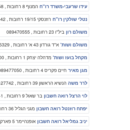
עידו שרעבי-משרד רו"ח
המנוף 8 רחובות , 0526456458
נטלי שולקין רו"ח
רוזנסקי 19/15 רחובות , 0774420842
משולם רון
ביל"ו 23 רחובות , 089470555
משולם ושות'
א"ד גורדון 43 א' רחובות , 0523555329
מקחל בועז ושות'
מדהלה יצחק 1 רחובות , 089377300
מגן מאיר
חיים פקריס 4 רחובות , 089477050
לרר משה
הנשיא הראשון 39 רחובות , 0505427742
לוי הרצל רואה חשבון
בר שאול 9 רחובות , 089468541
יפתח רוזנטל רואה חשבון
מגני הגליל 36 רחובות , 0542330140
יניב גמליאל רואה חשבון
אופנהיימר 5 פארק המדע רחובות , 089319131