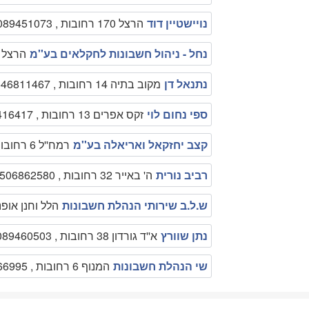
נויישטיין דוד
הרצל 170 רחובות , 089451073
נחל - ניהול חשבונות לחקלאים בע''מ
הרצל 143 רחובות , 89469301
נתנאל דן
מקוב בתיה 14 רחובות , 0546811467
ספי נחום לוי
זקס אפרים 13 רחובות , 089416417
קצב יחזקאל ואריאלה בע''מ
רמח''ל 6 רחובות , 089416706
רביב נורית
ה' באייר 32 רחובות , 0506862580
ש.ל.ב שירותי הנהלת חשבונות
הלל וחנן אופנהיימר 7 רחובו
נתן שוורץ
א''ד גורדון 38 רחובות , 089460503
שי הנהלת חשבונות
המנוף 6 רחובות , 089366995