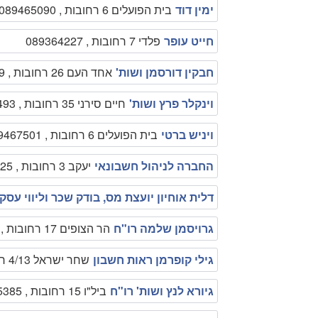
ימין דוד
בית הפועלים 6 רחובות , 089465090
חייט עופר
פלדי 7 רחובות , 089364227
חבקין דורסמן ושות'
אחד העם 26 רחובות , 089466169
וינקלר פרץ ושות'
חיים סירני 35 רחובות , 089455493
ויניש ברטי
בית הפועלים 6 רחובות , 089467501
החברה לניהול חשבונאי
יעקב 3 רחובות , 089469125
דלית אוחיון יועצת מס, בודק שכר וליווי עסקי
גרויסמן שלמה רו"ח
הר הצופים 17 רחובות , 0545574858
גילי קופרמן ראות חשבון
שחר ישראל 4/13 רחובות , 0507373623
גיורא לנץ ושות' רו"ח
ביל"ו 15 רחובות , 089455385