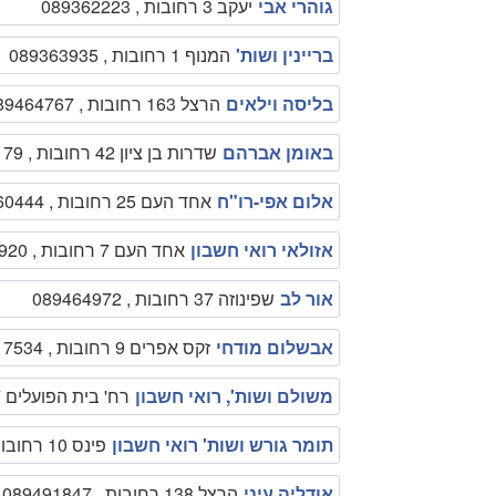
גוהרי אבי
יעקב 3 רחובות , 089362223
בריינין ושות'
המנוף 1 רחובות , 089363935
בליסה וילאים
הרצל 163 רחובות , 089464767
באומן אברהם
שדרות בן ציון 42 רחובות , 089465179
אלום אפי-רו"ח
אחד העם 25 רחובות , 089460444
אזולאי רואי חשבון
אחד העם 7 רחובות , 089467920
אור לב
שפינוזה 37 רחובות , 089464972
אבשלום מודחי
זקס אפרים 9 רחובות , 089417534
משולם ושות', רואי חשבון
רח' בית הפועלים 7, רחובות רחובות , 086412345
תומר גורש ושות' רואי חשבון
פינס 10 רחובות רחובות , 054-7933332
אודליה עיני
הרצל 138 רחובות , 089491847