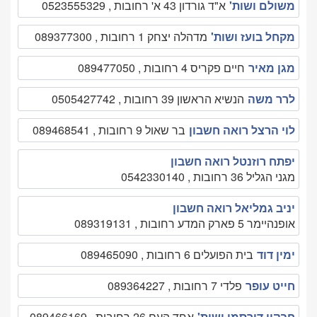
משולם ושות'
א"ד גורדון 43 א' רחובות , 0523555329
מקחל בועז ושות'
מדהלה יצחק 1 רחובות , 089377300
מגן מאיר
חיים פקריס 4 רחובות , 089477050
לרר משה
הנשיא הראשון 39 רחובות , 0505427742
לוי הרצל רואה חשבון
בר שאול 9 רחובות , 089468541
יפתח רוזנטל רואה חשבון
מגני הגליל 36 רחובות , 0542330140
יניב גמליאל רואה חשבון
אופנהיימר 5 פארק המדע רחובות , 089319131
ימין דוד
בית הפועלים 6 רחובות , 089465090
חייט עופר
פלדי 7 רחובות , 089364227
חבקין דורסמן ושות'
אחד העם 26 רחובות , 089466169