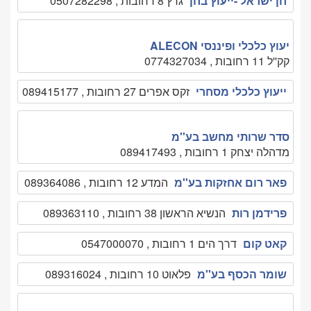
חן ישראל -ייעוץ בחן
גרץ 8 רחובות , 0507282298
יעוץ כלכלי ופיננסי ALECON
קק''ל 11 רחובות , 0774327034
ייעוץ כלכלי מסחרי
זקס אפרים 27 רחובות , 089415177
סדר שרותי מחשב בע''מ
מדהלה יצחק 1 רחובות , 089417493
פאר רום אחזקות בע''מ
המדע 12 רחובות , 089364086
פרידמן רות
הנשיא הראשון 38 רחובות , 089363110
קאט קום
דרך הים 1 רחובות , 0547000070
שומר הכסף בע''מ
פלאוט 10 רחובות , 089316024