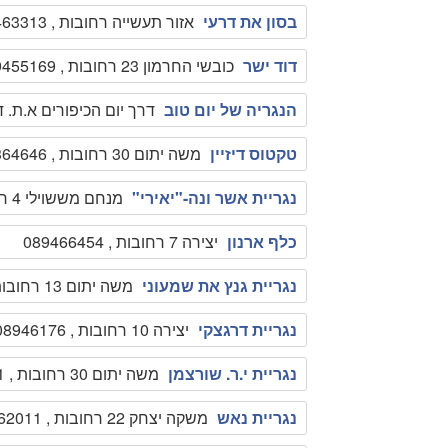
בסון את דרעי
אזור תעשייה רחובות , 089463313
דוד ישר
כובשי החרמון 23 רחובות , 089455169
הנגריה של יום טוב
דרך יום הכיפורים א.ת. דרך יבנ
טקטוס דיזיין
משה יתום 30 רחובות , 089364646
נגריית אשר ונה-"יאירי"
מנחם מששוילי 4 רחובות , 089411737
כלף ארנון
יצירה 7 רחובות , 089466454
נגריית גנץ את שמעוני
משה יתום 13 רחובות , 089464738
נגריית דרגצקי
יצירה 10 רחובות , 08946176
נגריית י.ר. שורצמן
משה יתום 30 רחובות , 0505546591
נגריית נאש
משקה יצחק 22 רחובות , 089462011