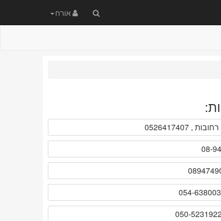
חיפוש
אורח
באתר
ת: