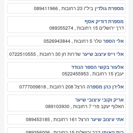
מספרת גולדין
ביל"ו 23 רחובות , 089411966
מספרת דודיק אסף
דרך ירושלים 15 רחובות , 089355274
אלי הספר
טלר 5 רחובות , 0526943844
אלי וייס עיצוב שיער
שדרות חן 30 רחובות , 0722510555
אלעזר בקשי הספר הנודד
יעבץ 15 רחובות , 0522455953
אלירן כהן מספרה
הרצל 208 רחובות , 0777009818
אריק וקובי עיצובי שיער
האלוף יעקב פרי 7 רחובות , 089103930
אתי עיצוב שיער
הרצל 161 רחובות , 089453185
בית האומן
דרך ירושלים 15 רחובות , 089356006