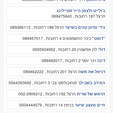
ג'ולייט זלצמן הייר סטיילינג
הרצל 187 רחובות , 089475643
גידי וסיוון קווים בשיער
הרצל 188 רחובות , 089366113
"דואט"
כיכר החשמונאים 4 רחובות , 089457017
דולי
לוין אפשטיין 20 רחובות , 0505924952
דינה
וינר יוסף 2 רחובות , 089492017
דניאל את משה
הרצל 201 רחובות , 089462222
המירב בשבילך
סוחובולסקי צבי 3 רחובות , 0544350692
הראש של שרית
הרצל 192 רחובות , 052-2906212
חיים מעצב שיער
בנימין 14 רחובות , 0504444579