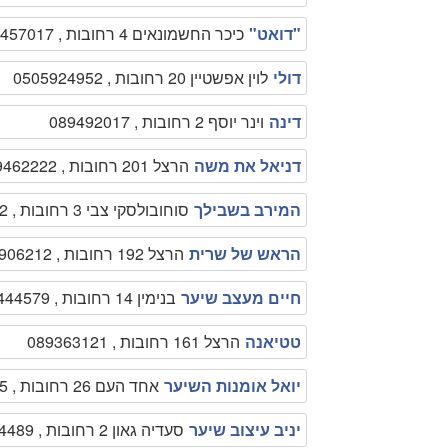
"דואט"
כיכר החשמונאים 4 רחובות , 089457017
דולי
לוין אפשטיין 20 רחובות , 0505924952
דינה
וינר יוסף 2 רחובות , 089492017
דניאל את משה
הרצל 201 רחובות , 089462222
המירב בשבילך
סוחובולסקי צבי 3 רחובות , 0544350692
הראש של שרית
הרצל 192 רחובות , 052-2906212
חיים מעצב שיער
בנימין 14 רחובות , 0504444579
טטיאנה
הרצל 161 רחובות , 089363121
יואל אומנות השיער
אחד העם 26 רחובות , 089366555
יניב עיצוב שיער
סעדיה גאון 2 רחובות , 0506654489