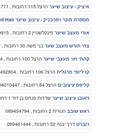
איציק - עיצוב שיער
הרצל 115 רחובות , 0523364771
מספרת מוטי ויפרבניק - עיצוב שיער Moti Hair
אורי מעצב שיער
פינקלשטיין 2 רחובות , 089319915
צחי חורש מעצב שער
בני משה 30 רחובות , 089458867
קהתי חזי מעצבי שיער
הרצל 100 רחובות , 089415454
קו ליופי מרגלית
הרצל 106 רחובות , 089492804
קליפס עיצובים
הרצל 84 רחובות , 0504010447
ראובן עיצוב שיער
שדרות פנחס בן דוד 1 רחובות , 089496338
ראש שובב
הנורית 2 רחובות , 089454794
רוברט
דרך יבנה 52 רחובות , 089461444