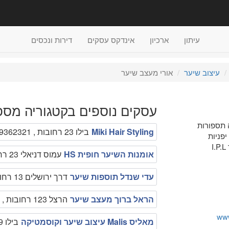
עיתון
ארכיון
אינדקס עסקים
דירות ונכסים
עיצוב שיער
אורי מעצב שיער
עסקים נוספים בקטגוריה מספר
 תספורות
Miki Hair Styling
בילו 23 רחובות , 089362321
פניות
אומנות השיער חופית HS
עמוס דניאלי 23 רחובות , 0544313826
עדי שנדל תוספות שיער
דרך ירושלים 13 רחובות , 0528248383
הראל ברוך מעצב שיער
הרצל 123 רחובות , 0502899955
ww
מאליס Malis עיצוב שיער וקוסמטיקה
בילו 19 רחובות , 089396911