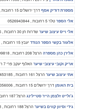
מספרת דודיק אסף
דרך ירושלים 15 רחובות , 089355274
אלי הספר
טלר 5 רחובות , 0526943844
אלי וייס עיצוב שיער
שדרות חן 30 רחובות , 0722510555
אלעזר בקשי הספר הנודד
יעבץ 15 רחובות , 0522455953
אלירן כהן מספרה
הרצל 208 רחובות , 0777009818
אריק וקובי עיצובי שיער
האלוף יעקב פרי 7 רחובות , 089103930
אתי עיצוב שיער
הרצל 161 רחובות , 089453185
בית האומן
דרך ירושלים 15 רחובות , 089356006
ג'ולייט זלצמן הייר סטיילינג
הרצל 187 רחובות , 089475643
גידי וסיוון קווים בשיער
הרצל 188 רחובות , 089366113