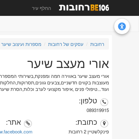
החלף עיר
רחובות
עסקים של רחובות
מספרות ועיצוב שיער
אורי מעצב שיער
אורי מעצב שיער באווירה חמה ומפנקת,בשירותי המספרה
מעוצבות בקווים חדשניים,צבעים גוונים,תסרוקות,החלקות י
ועוד...טיפולי פנים ,איפור מקצועי לערב וכלות,הסרת שיער I.P.L
טלפון:
089319915
כתובת:
אתר:
פינקלשטיין 2 רחובות
w.facebook.com