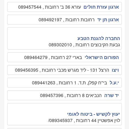
ארגון עזרת חולים
עזרא 36 ב' רחובות , 089457544
ארגון תן יד
רחובות רחובות , 089492197
החברה להגנת הטבע
גבעת הקיבוצים רחובות , 089302010
הפורום הישראלי
בארי 27 רחובות , 089464279
ויצו
הרצל 131 - ליד מגרש מכבי רחובות , 089456395
י.ע.ל
בי"ח קפלן, ת.ד. 1 רחובות , 089441263
יד שרה
הנביאים 8 רחובות , 089457396
יעוץ לקשיש - ביטוח לאומי
לוין אפשטיין 44 רחובות , 089345937/