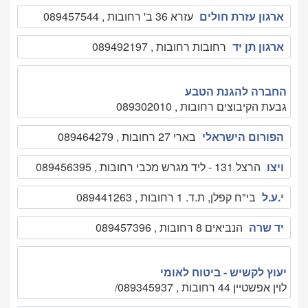
ארגון עזרת חולים
עזרא 36 ב' רחובות , 089457544
ארגון תן יד
רחובות רחובות , 089492197
החברה להגנת הטבע
גבעת הקיבוצים רחובות , 089302010
הפורום הישראלי
בארי 27 רחובות , 089464279
ויצו
הרצל 131 - ליד מגרש מכבי רחובות , 089456395
י.ע.ל
בי"ח קפלן, ת.ד. 1 רחובות , 089441263
יד שרה
הנביאים 8 רחובות , 089457396
יעוץ לקשיש - ביטוח לאומי
לוין אפשטיין 44 רחובות , 089345937/