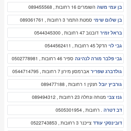
בן עמי משה
השומרים 16 רחובות , 089455568
בן שלום שימי
סמטת התמר 3 רחובות , 089361761
בראל זמיר
דובנוב 47 רחובות , 0544345300
גבי לוי
הדקל 45 רחובות , 0544562411
גבי פלבר מורה לנהיגה
ספיר 46 רחובות , 0502778981
גולדברג שפריר
אברמסון מירון 7 רחובות , 0544714795
גורביץ יובל
חנקין 1 רחובות , 089477188
גנז צבי
מנוחה ונחלה 23 רחובות , 089494312
דב דטרה
. רחובות , 0505301954
דובינסקי עודד
צייכנר 3 רחובות , 0522743853