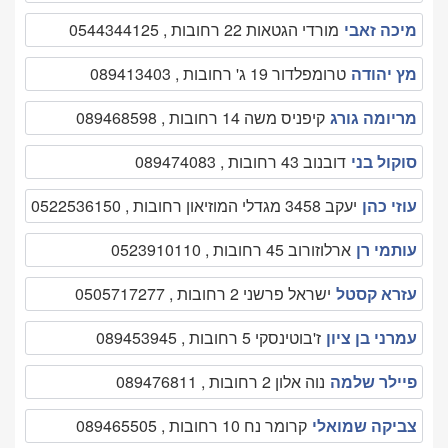
מיכה זאבי
מורדי הגטאות 22 רחובות , 0544344125
מץ יהודה
טרומפלדור 19 ג' רחובות , 089413403
מריומה גורג
קיפניס משה 14 רחובות , 089468598
סוקול בני
דובנוב 43 רחובות , 089474083
עוזי כהן
יעקב 3458 מגדלי המוזיאון רחובות , 0522536150
עותמי רן
ארלוזורוב 45 רחובות , 0523910110
עזרא קסטל
ישראל פרשני 2 רחובות , 0505717277
עמרני בן ציון
ז'בוטינסקי 5 רחובות , 089453945
פיילר שלמה
נוה אלון 2 רחובות , 089476811
צביקה שמואלי
קרומר נח 10 רחובות , 089465505