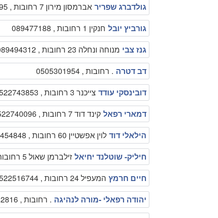
גולדברג שפריר
אברמסון מירון 7 רחובות , 0544714795
גורביץ יובל
חנקין 1 רחובות , 089477188
גנז צבי
מנוחה ונחלה 23 רחובות , 089494312
דב דטרה
. רחובות , 0505301954
דובינסקי עודד
צייכנר 3 רחובות , 0522743853
דמארי רפאל
קינד דוד 7 רחובות , 0522740096
הילאלי דוד
לוין אפשטיין 60 רחובות , 089454848
חיליק- שוטלנד יחיאל
זילברמן שאול 5 רחובות , 0522521595
חיים חרמץ
המעפיל 24 רחובות , 0522516744
יהודה רפאלי -מורה לנהיגה
. רחובות , 0505282816