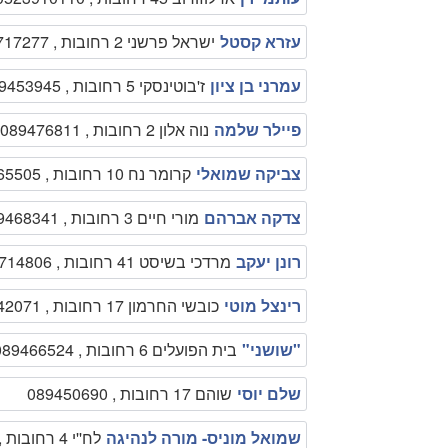
עזרא קסטל
ישראל פרשני 2 רחובות , 0505717277
עמרני בן ציון
ז'בוטינסקי 5 רחובות , 089453945
פיילר שלמה
נוה אלון 2 רחובות , 089476811
צביקה שמואלי
קרומר נח 10 רחובות , 089465505
צדקה אברהם
מורי חיים 3 רחובות , 089468341
רונן יעקב
מרדכי בשיסט 41 רחובות , 0524714806
רינצל מוטי
כובשי החרמון 17 רחובות , 0522542071
"שושני"
בית הפועלים 6 רחובות , 089466524
שלם יוסי
שוהם 17 רחובות , 089450690
שמואל מוניס- מורה לנהיגה
לח''י 4 רחובות , 0522536827