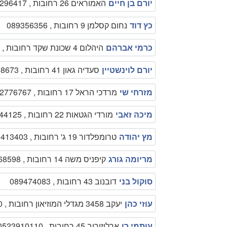
יורם בן חיים
האמוראים 26 רחובות , 0544296417
כץ דוד
נחום קסלמן 9 רחובות , 089356356
כרמי אברהם
היהלום 4 שכונת שקד רחובות , 089492016
יורם לוינשטיין
סעדיה גאון 41 רחובות , 089458673
מזרחי שי
מרדכי הראל 17 רחובות , 0522776767
מיכה זאבי
מורדי הגטאות 22 רחובות , 0544344125
מץ יהודה
טרומפלדור 19 ג' רחובות , 089413403
מריומה גורג
קיפניס משה 14 רחובות , 089468598
סוקול בני
דובנוב 43 רחובות , 089474083
עוזי כהן
יעקב 3458 מגדלי המוזיאון רחובות , 0522536150
עותמי רן
ארלוזורוב 45 רחובות , 0523910110