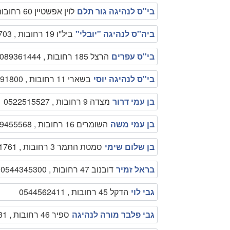
בי''ס לנהיגה גור תלם
לוין אפשטיין 60 רחובות , 089451716
ביה''ס לנהיגה "יובלי"
ביל''ו 19 רחובות , 089458703
בי''ס עפרים
הרצל 185 רחובות , 089361444
בי''ס לנהיגה יוסי
בשארי 11 רחובות , 0509791800
בן עמי דרור
מצדה 9 רחובות , 0522515527
בן עמי משה
השומרים 16 רחובות , 089455568
בן שלום שימי
סמטת התמר 3 רחובות , 089361761
בראל זמיר
דובנוב 47 רחובות , 0544345300
גבי לוי
הדקל 45 רחובות , 0544562411
גבי פלבר מורה לנהיגה
ספיר 46 רחובות , 0502778981