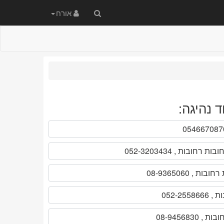
חיפוש
אורח
באתר
 נהיגה: