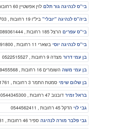
בי''ס לנהיגה גור תלם
לוין אפשטיין 60 רחובות , 089451716
ביה''ס לנהיגה "יובלי"
ביל''ו 19 רחובות , 089458703
בי''ס עפרים
הרצל 185 רחובות , 089361444
בי''ס לנהיגה יוסי
בשארי 11 רחובות , 0509791800
בן עמי דרור
מצדה 9 רחובות , 0522515527
בן עמי משה
השומרים 16 רחובות , 089455568
בן שלום שימי
סמטת התמר 3 רחובות , 089361761
בראל זמיר
דובנוב 47 רחובות , 0544345300
גבי לוי
הדקל 45 רחובות , 0544562411
גבי פלבר מורה לנהיגה
ספיר 46 רחובות , 0502778981