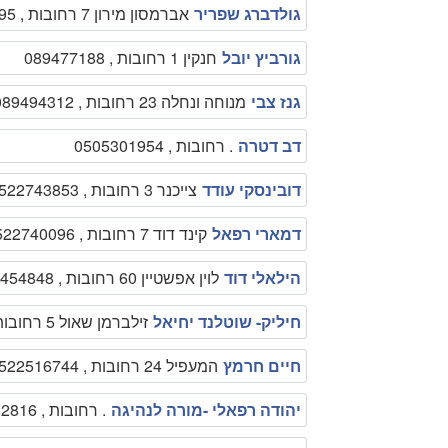
גולדברג שפריר
אברמסון מירון 7 רחובות , 0544714795
גורביץ יובל
חנקין 1 רחובות , 089477188
גנז צבי
מנוחה ונחלה 23 רחובות , 089494312
דב דטרה
. רחובות , 0505301954
דובינסקי עודד
צייכנר 3 רחובות , 0522743853
דמארי רפאל
קינד דוד 7 רחובות , 0522740096
הילאלי דוד
לוין אפשטיין 60 רחובות , 089454848
חיליק- שוטלנד יחיאל
זילברמן שאול 5 רחובות , 0522521595
חיים חרמץ
המעפיל 24 רחובות , 0522516744
יהודה רפאלי -מורה לנהיגה
. רחובות , 0505282816