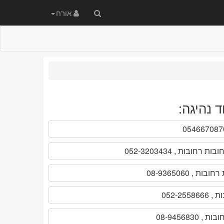
חיפוש
אורח
באתר
 נהיגה: