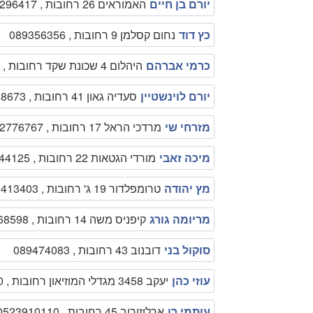
יורם בן חיים
האמוראים 26 רחובות , 0544296417
כץ דוד
נחום קסלמן 9 רחובות , 089356356
כרמי אברהם
היהלום 4 שכונת שקד רחובות , 089492016
יורם לוינשטיין
סעדיה גאון 41 רחובות , 089458673
מזרחי שי
מרדכי הראל 17 רחובות , 0522776767
מיכה זאבי
מורדי הגטאות 22 רחובות , 0544344125
מץ יהודה
טרומפלדור 19 ג' רחובות , 089413403
מריומה גורג
קיפניס משה 14 רחובות , 089468598
סוקול בני
דובנוב 43 רחובות , 089474083
עוזי כהן
יעקב 3458 מגדלי המוזיאון רחובות , 0522536150
עותמי רן
ארלוזורוב 45 רחובות , 0523910110