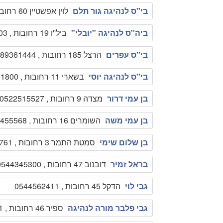
בי''ס לנהיגה גור תלם
לוין אפשטיין 60 רחובות , 089451716
ביה''ס לנהיגה "יובלי"
ביל''ו 19 רחובות , 089458703
בי''ס עפרים
הרצל 185 רחובות , 089361444
בי''ס לנהיגה יוסי
בשארי 11 רחובות , 0509791800
בן עמי דרור
מצדה 9 רחובות , 0522515527
בן עמי משה
השומרים 16 רחובות , 089455568
בן שלום שימי
סמטת התמר 3 רחובות , 089361761
בראל זמיר
דובנוב 47 רחובות , 0544345300
גבי לוי
הדקל 45 רחובות , 0544562411
גבי פלבר מורה לנהיגה
ספיר 46 רחובות , 0502778981