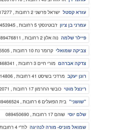
עזרא קסטל
ישראל פרשני 2 רחובות , 0505717277
עמרני בן ציון
ז'בוטינסקי 5 רחובות , 089453945
פיילר שלמה
נוה אלון 2 רחובות , 089476811
צביקה שמואלי
קרומר נח 10 רחובות , 089465505
צדקה אברהם
מורי חיים 3 רחובות , 089468341
רונן יעקב
מרדכי בשיסט 41 רחובות , 0524714806
רינצל מוטי
כובשי החרמון 17 רחובות , 0522542071
"שושני"
בית הפועלים 6 רחובות , 089466524
שלם יוסי
שוהם 17 רחובות , 089450690
שמואל מוניס- מורה לנהיגה
לח''י 4 רחובות , 0522536827