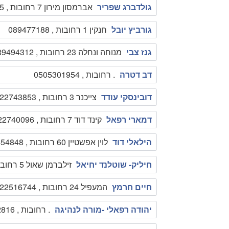
גולדברג שפריר
אברמסון מירון 7 רחובות , 0544714795
גורביץ יובל
חנקין 1 רחובות , 089477188
גנז צבי
מנוחה ונחלה 23 רחובות , 089494312
דב דטרה
. רחובות , 0505301954
דובינסקי עודד
צייכנר 3 רחובות , 0522743853
דמארי רפאל
קינד דוד 7 רחובות , 0522740096
הילאלי דוד
לוין אפשטיין 60 רחובות , 089454848
חיליק- שוטלנד יחיאל
זילברמן שאול 5 רחובות , 0522521595
חיים חרמץ
המעפיל 24 רחובות , 0522516744
יהודה רפאלי -מורה לנהיגה
. רחובות , 0505282816