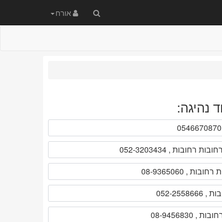
חיפוש
אורח
באתר
 נהיגה: