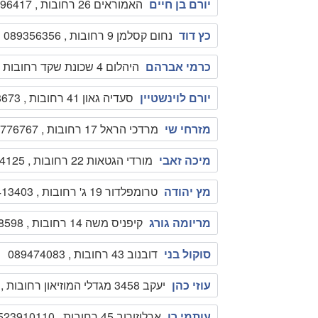
יורם בן חיים
האמוראים 26 רחובות , 0544296417
כץ דוד
נחום קסלמן 9 רחובות , 089356356
כרמי אברהם
היהלום 4 שכונת שקד רחובות , 089492016
יורם לוינשטיין
סעדיה גאון 41 רחובות , 089458673
מזרחי שי
מרדכי הראל 17 רחובות , 0522776767
מיכה זאבי
מורדי הגטאות 22 רחובות , 0544344125
מץ יהודה
טרומפלדור 19 ג' רחובות , 089413403
מריומה גורג
קיפניס משה 14 רחובות , 089468598
סוקול בני
דובנוב 43 רחובות , 089474083
עוזי כהן
יעקב 3458 מגדלי המוזיאון רחובות , 0522536150
עותמי רן
ארלוזורוב 45 רחובות , 0523910110