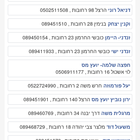
דניאל רוני
הרצל 98 רחובות , 0502511508
וקנין יצחק
בנימין 28 רחובות , 089451510
זנדני- היימן
כובשי החרמון 23 רחובות , 089450154
זנדני ישי
כובשי החרמון 23 רחובות , 089411933
חפצה שלמה- יועץ מס
לוי אשכול 16 רחובות , 0506911177
יעל פורמוזה
חרש משה 2 רחובות , 0522724990
ירון נוביץ יועץ מס
הרצל 140 רחובות , 089451901
מרגלית משה
דרך יבנה 34 רחובות , 089460769
משעול דוד
מלצר צבי יהודה 18 רחובות , 089468729