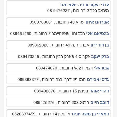
עדני יעקוב ובניו - יועצי מס
מיכאל בכר 2 רחובות , 08-9476227
אברהם איתן
עזרא 40 רחובות , 0508760661
בלסיאנו אלי
הלל וחנן אופנהיימר 7 רחובות , 089461460
בן דוד ירון
אברך חנה 49 רחובות , 089362323
ברק יעקב
פקריס 4 פארק רבין רחובות , 089473245
גבע אלי
ויצמן 21 א' רחובות , 089474870
גדסי אבירם
המנוף2 דרך יבנה רחובות , 089363377
דהרי אוהד
בנימין 15 רחובות , 089492370
דובב חיים
הרצל 208 רחובות , 089475276
דמארי בן משה יונית
גלוסקין 14 רחובות , 0528637459