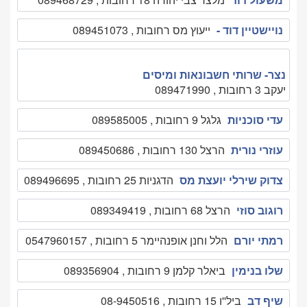
נויישטיין דוד -
ייעוץ מס רחובות , 089451073
נצר- שרותי חשבונאות ומיסים
יעקב 3 רחובות , 089471990
עדי סוכניות
גלגל 9 רחובות , 089585005
עוזרי נורית
הרצל 130 רחובות , 089450686
צדוק שירלי יועצת מס
הדגניות 25 רחובות , 089496695
רוגוב סוזי
הרצל 68 רחובות , 089349419
רמתי יורם
הלל וחנן אופנהיימר 5 רחובות , 0547960157
שלו בנימין
ביאלר קלמן 9 רחובות , 089356904
שיף דב
ביל''ו 15 רחובות , 08-9450516