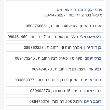
עדני יעקוב ובניו - יועצי מס
מיכאל בכר 2 רחובות , 08-9476227
אברהם איתן
עזרא 40 רחובות , 0508760661
בלסיאנו אלי
הלל וחנן אופנהיימר 7 רחובות , 089461460
בן דוד ירון
אברך חנה 49 רחובות , 089362323
ברק יעקב
פקריס 4 פארק רבין רחובות , 089473245
גבע אלי
ויצמן 21 א' רחובות , 089474870
גדסי אבירם
המנוף2 דרך יבנה רחובות , 089363377
דהרי אוהד
בנימין 15 רחובות , 089492370
דובב חיים
הרצל 208 רחובות , 089475276