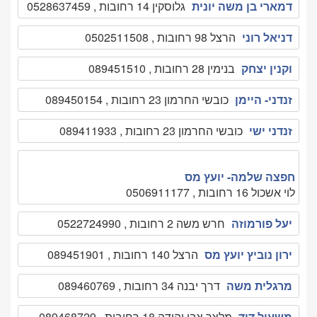
דמארי בן משה יונית
גלוסקין 14 רחובות , 0528637459
דניאל רוני
הרצל 98 רחובות , 0502511508
וקנין יצחק
בנימין 28 רחובות , 089451510
זנדני- היימן
כובשי החרמון 23 רחובות , 089450154
זנדני ישי
כובשי החרמון 23 רחובות , 089411933
חפצה שלמה- יועץ מס
לוי אשכול 16 רחובות , 0506911177
יעל פורמוזה
חרש משה 2 רחובות , 0522724990
ירון נוביץ יועץ מס
הרצל 140 רחובות , 089451901
מרגלית משה
דרך יבנה 34 רחובות , 089460769
משעול דוד
מלצר צבי יהודה 18 רחובות , 089468729