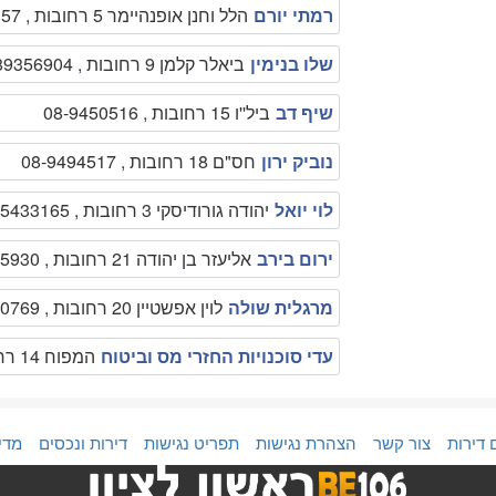
רמתי יורם
הלל וחנן אופנהיימר 5 רחובות , 0547960157
שלו בנימין
ביאלר קלמן 9 רחובות , 089356904
שיף דב
ביל''ו 15 רחובות , 08-9450516
נוביק ירון
חס"ם 18 רחובות , 08-9494517
לוי יואל
יהודה גורודיסקי 3 רחובות , 050-5433165
ירום בירב
אליעזר בן יהודה 21 רחובות , 08-9475930
מרגלית שולה
לוין אפשטיין 20 רחובות , 08-9460769
עדי סוכנויות החזרי מס וביטוח
המפוח 14 רחובות רחובות , 08-9585000
 דירות
צור קשר
הצהרת נגישות
תפריט נגישות
דירות ונכסים
מדי