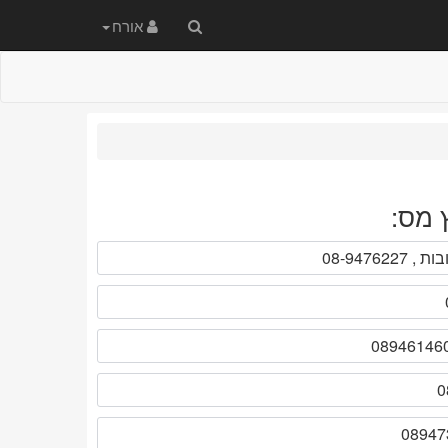
חיפוש
אורח
באתר
 מס: