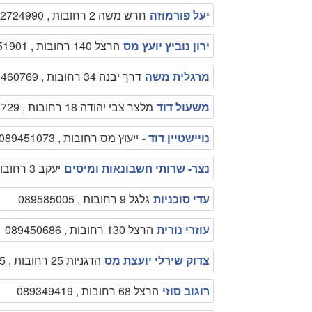
יעל פורמוזה
חרש משה 2 רחובות , 0522724990
ירון נוביץ יועץ מס
הרצל 140 רחובות , 089451901
מרגלית משה
דרך יבנה 34 רחובות , 089460769
משעול דוד
מלצר צבי יהודה 18 רחובות , 089468729
נויישטיין דוד -
ייעוץ מס רחובות , 089451073
נצר- שרותי חשבונאות ומיסים
יעקב 3 רחובות , 089471990
עדי סוכניות
גלגל 9 רחובות , 089585005
עוזרי נורית
הרצל 130 רחובות , 089450686
צדוק שירלי יועצת מס
הדגניות 25 רחובות , 089496695
רוגוב סוזי
הרצל 68 רחובות , 089349419