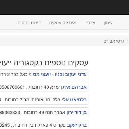
עיתון
ארכיון
אינדקס עסקים
דירות ונכסים
גדסי אבירם
עסקים נוספים בקטגוריה ייעוץ
עדני יעקוב ובניו - יועצי מס
מיכאל בכר 2 רחובות , 08-9476227
אברהם איתן
עזרא 40 רחובות , 0508760661
בלסיאנו אלי
הלל וחנן אופנהיימר 7 רחובות , 089461460
בן דוד ירון
אברך חנה 49 רחובות , 089362323
ברק יעקב
פקריס 4 פארק רבין רחובות , 089473245