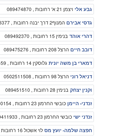
גבע אלי
ויצמן 21 א' רחובות , 089474870
גדסי אבירם
המנוף2 דרך יבנה רחובות , 089363377
דהרי אוהד
בנימין 15 רחובות , 089492370
דובב חיים
הרצל 208 רחובות , 089475276
דמארי בן משה יונית
גלוסקין 14 רחובות , 0528637459
דניאל רוני
הרצל 98 רחובות , 0502511508
וקנין יצחק
בנימין 28 רחובות , 089451510
זנדני- היימן
כובשי החרמון 23 רחובות , 089450154
זנדני ישי
כובשי החרמון 23 רחובות , 089411933
חפצה שלמה- יועץ מס
לוי אשכול 16 רחובות , 0506911177