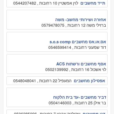
תייד מחשבים
לוין אפשטיין 10 רחובות , 0544207482
אחזרה ושירותי מחשב- משה
ברזילי משה 12 רחובות , 0579478075
אס.או.אס מחשבים s.o.s comp
דוד שמעוני רחובות , 0546599414
אסף מחשבים ורשתות ACS
לוי אשכול 16 רחובות , 0502139992
אפסילון מחשבים
המעפיל 22 רחובות , 0548048041
דביר מחשבים -עד בית הלקוח
בר אילן 25 רחובות , 0504146003
דני מחשבים
שקולניק אהרון 7 רחובות , 0506285096