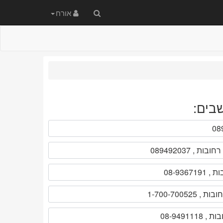
חיפוש
אורח
באתר
בים: