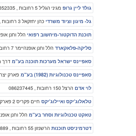
גולד ליין גרופ
מגיני הגליל 5 רחובות , 089352335
גל- מיגון וציוד משרדי
כהן יחזקאל 3 רחובות , 0542036354
תוכנת הדוקטור-מיחשוב רפואי
הלל וחנן אופנהיימר 7 רחובו
סליקה-פלאקארד
הלל וחנן אופנהיימר 7 רחובות , 089467540
סאפיינס ישראל מערכות תוכנה בע"מ
דרך מאיר ויסגל 
סאפיינס טכנולוגיות (1982) בע"מ
פארק יצחק רבי
לוי אדם
הרצל 150 רחובות , 086237445
טלאלוג'יקס ואיילוג'יקס
חיים פקריס 2 פארק תמר רחובות , 089471212
טאקט טכנולוגיות וסחר בע"מ
הלל וחנן אופנהיימר 7 קרית ויצמן פארק רבין 
דטרמיניסט תוכנות
הרשנזון 55 רחובות , 089400889