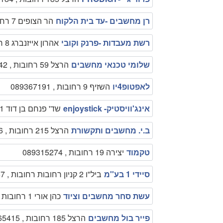
רן מחשבים -עד בית הלקוח
הר הצופים 7 רחובות , 0528434950
רשת מעבדות -פרנק וקובי
אהרון אייזנברג 8 רחובות , 0523125390
שלומי טכנאי מחשבים
הרצל 59 רחובות , 0547989842
לאפטופ4יו
השזיף 9 רחובות , 089367191
אינג'וויסטיק- enjoystick
שד' פנחם בן דוד 1 רחובות , 089390044
ב.י. מחשבים ותקשורת
הרצל 215 רחובות , 089365556
טקמוד
יצירה 19 רחובות , 089315274
סיידי 1 בע''מ
ביל''ו 2 קניון רחובות רחובות , 089494467
עשת סחר מחשבים וציוד
כהן אורי 1 רחובות , 089494112
פייר בול מחשבים
הרצל 185 רחובות , 089465415