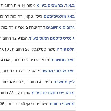
ב.א.ד. מחשבים בע''מ
מפוח 16 א.ת רחובות , 089470045
באג מולטיסיסטם
ביל''ו 2 קניון רחובות רחובות , 089456433
גלובוס מחשבים
דרך יצחק בן ארי 8 רחובות , 089494577
ג'נסיס סיסטם האוס בע''מ
המדע 12 רחובות , 089476661
הלפ פור יו
משה סמילנסקי 20 רחובות , 0526371616
יואב מחשבים
מדאר זכריה 2 רחובות , 089414142
יואב שירותי מחשב
מדאר זכריה 13 רחובות , 0509414343
ליין מחשבם
בנימין 4 רחובות , 089492037
מגהבייט מחשבים בע''מ
אחד העם 23 רחובות , 089461212
מחשבי רחובת
טשרניחובסקי 49 רחובות , 089356835