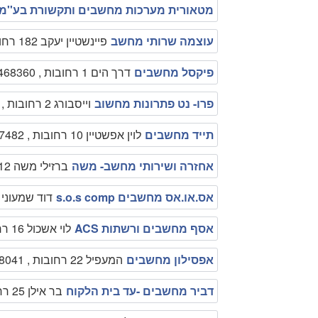
מטאורית מערכות מחשבים ותקשורת בע''מ
עוצמה שרותי מחשב
פיינשטיין יעקב 182 רחובות , 0577419285
פיקסל מחשבים
דרך הים 1 רחובות , 089468360
פרו- נט פתרונות מחשוב
וייסבורג 2 רחובות , 0522643421
תייד מחשבים
לוין אפשטיין 10 רחובות , 0544207482
אחזרה ושירותי מחשב- משה
ברזילי משה 12 רחובות , 0579478075
אס.או.אס מחשבים s.o.s comp
דוד שמעוני רחובות
אסף מחשבים ורשתות ACS
לוי אשכול 16 רחובות , 0502139992
אפסילון מחשבים
המעפיל 22 רחובות , 0548048041
דביר מחשבים -עד בית הלקוח
בר אילן 25 רחובות , 0504146003