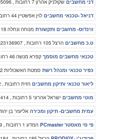
דני מחשבים
שקולניק אהרון 7 רחובות , 0506285096
דניאל -טכנאי מחשבים
לוין אפשטיין 44 רחובות , 0524752099
ווינדוס- מחשבים ותקשורת
מנוחה ונחלה 18 רחובות , 089496533
ט.כ מחשבים
הרצל 105 רחובות , 0523136907
טכנאי מחשבים מוסמך
קפרא מנשה 46 רחובות , 0523136907
כפיר טכנאי ומנהל רשת
סמטת האשכוליות 2 רחובות , 0545386182
ליאור טכנאי ותיקון מחשבים
הזית רחובות , 0547991052
מוטי מחשבים
ישראל אהרוני 5 רחובות , 0507391414
עמית מחשבים- תיקון ומכירה
אליעזר בן יהודה 9 רחובות , 10613
פי סי מאסטר PCmaster
המדע 1 רחובות , 0544521799
פרודיג'י -PRODIGY
הרצל 185 רחובות , 0775183184