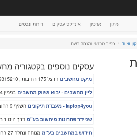
עיתון
ארכיון
אינדקס עסקים
דירות ונכסים
ן וציוד
כפיר טכנאי ומנהל רשת
ת
עסקים נוספים בקטגוריה מחש
מיקס מחשבים
הרצל 175 רחובות , 089315210
ליין מחשבים - יבוא ושווק מחשבים
בנימין 4 רחובות , 089492037
laptop4you - מעבדת תיקונים
השזיף 9 רחובות , 08-9367191
שניידר פתרונות מיחשוב בע"מ
דרך הים 1 רחובות , 1-700-700525
חידוש במחשבים בע''מ
מנוחה ונחלה 27 רחובות , 08-9491118