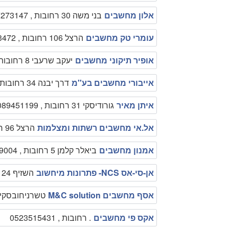
אלון מחשבים
בני משה 30 רחובות , 073-7273147
עומרי טק מחשבים
הרצל 106 רחובות , 052-9123472
אופיר תיקוני מחשבים
יעקב שרעבי 8 רחובות , 0548105796
אייבורי מחשבים בע''מ
דרך יבנה 34 רחובות , 089316200
איתן מאיר
גורודיסקי 31 רחובות , 089451199
אל.אי מחשבים רשתות ומצלמות
הרצל 96 רחובות , 0505922229
אמנון מחשבים
ביאלר קלמן 5 רחובות , 0544209004
אן-סי-אס NCS- פתרונות מיחשוב
השזיף 24 רחובות , 0525222233
אסף מחשבים M&C solution
טשרניחובסקי רחובות
אקס פי מחשבים
. רחובות , 0523515431