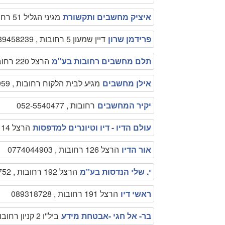
איציק מחשבים ותקשורת
מגיני הגליל 51 רחובות , 0549717511
פרידמן שרון
דיין שמעון 5 רחובות , 089458239
תלם מחשבים רחובות בע''מ
הרצל 220 רחובות , 089473245
אילן מחשבים
מגיע לבית הלקוח רחובות , 050-5597959
יקיר המחשבים
רחובות , 052-5540477
עולם הדיו - דיו וטיונרים למדפסות
הרצל 114 רחובות , 089353779
אור הדיו
הרצל 126 רחובות , 0774044903
י. שלי הנדסות בע''מ
הרצל 192 רחובות , 089315752
ראשי דיו
הרצל 191 רחובות , 089318728
בר- אל חגי -אבטחת מידע
ביל''ו 2 קניון רחובות רחובות , 089354152