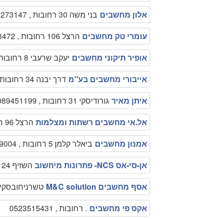
אלון מחשבים
בני משה 30 רחובות , 073-7273147
עומרי טק מחשבים
הרצל 106 רחובות , 052-9123472
אופיר תיקוני מחשבים
יעקב שרעבי 8 רחובות , 0548105796
אייבורי מחשבים בע''מ
דרך יבנה 34 רחובות , 089316200
איתן מאיר
גורודיסקי 31 רחובות , 089451199
אל.אי מחשבים רשתות ומצלמות
הרצל 96 רחובות , 0505922229
אמנון מחשבים
ביאלר קלמן 5 רחובות , 0544209004
אן-סי-אס NCS- פתרונות מיחשוב
השזיף 24 רחובות , 0525222233
אסף מחשבים M&C solution
טשרניחובסקי רחובות
אקס פי מחשבים
. רחובות , 0523515431