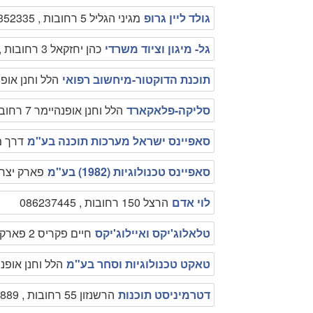
גולד ליין גרופ
מגיני הגליל 5 רחובות , 089352335
גל- מיגון וציוד משרדי
כהן יחזקאל 3 רחובות , 0542036354
תוכנת הדוקטור-מיחשוב רפואי
הלל וחנן אופנהיימר 7 רחובו
סליקה-פלאקארד
הלל וחנן אופנהיימר 7 רחובות , 089467540
סאפיינס ישראל מערכות תוכנה בע"מ
דרך מאיר ויסגל 
סאפיינס טכנולוגיות (1982) בע"מ
פארק יצחק רבי
לוי אדם
הרצל 150 רחובות , 086237445
טלאלוג'יקס ואיילוג'יקס
חיים פקריס 2 פארק תמר רחובות , 089471212
טאקט טכנולוגיות וסחר בע"מ
הלל וחנן אופנהיימר 7 קרית ויצמן פארק רבין 
דטרמיניסט תוכנות
הרשנזון 55 רחובות , 089400889