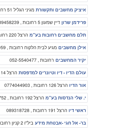
איציק מחשבים ותקשורת
מגיני הגליל 51 רחובות , 0549717511
פרידמן שרון
דיין שמעון 5 רחובות , 089458239
תלם מחשבים רחובות בע''מ
הרצל 220 רחובות , 089473245
אילן מחשבים
מגיע לבית הלקוח רחובות , 050-5597959
יקיר המחשבים
רחובות , 052-5540477
עולם הדיו - דיו וטיונרים למדפסות
הרצל 114 רחובות , 089353779
אור הדיו
הרצל 126 רחובות , 0774044903
י. שלי הנדסות בע''מ
הרצל 192 רחובות , 089315752
ראשי דיו
הרצל 191 רחובות , 089318728
בר- אל חגי -אבטחת מידע
ביל''ו 2 קניון רחובות רחובות , 089354152