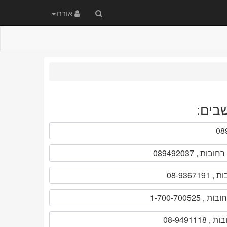
חיפוש
אורח
באתר
בים: