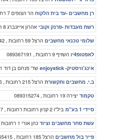
רן מחשבים -עד בית הלקוח
הר הצופים 7 רחובות , 0528434950
רשת מעבדות -פרנק וקובי
אהרון אייזנברג 8 רחובות , 0523125390
שלומי טכנאי מחשבים
הרצל 59 רחובות , 0547989842
לאפטופ4יו
השזיף 9 רחובות , 089367191
אינג'וויסטיק- enjoystick
שד' פנחם בן דוד 1 רחובות , 089390044
ב.י. מחשבים ותקשורת
הרצל 215 רחובות , 089365556
טקמוד
יצירה 19 רחובות , 089315274
סיידי 1 בע''מ
ביל''ו 2 קניון רחובות רחובות , 089494467
עשת סחר מחשבים וציוד
כהן אורי 1 רחובות , 089494112
פייר בול מחשבים
הרצל 185 רחובות , 089465415