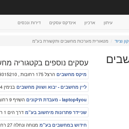
עיתון
ארכיון
אינדקס עסקים
דירות ונכסים
ן וציוד
מטאורית מערכות מחשבים ותקשורת בע''מ
בים
עסקים נוספים בקטגוריה מחש
מיקס מחשבים
הרצל 175 רחובות , 089315210
ליין מחשבים - יבוא ושווק מחשבים
בנימין 4 רחובות , 089492037
laptop4you - מעבדת תיקונים
השזיף 9 רחובות , 08-9367191
שניידר פתרונות מיחשוב בע"מ
דרך הים 1 רחובות , 1-700-700525
חידוש במחשבים בע''מ
מנוחה ונחלה 27 רחובות , 08-9491118