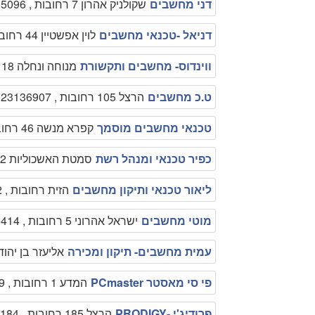
דני מחשבים
שקולניק אהרון 7 רחובות , 0506285096
דניאל -טכנאי מחשבים
לוין אפשטיין 44 רחובות , 0524752099
ווינדוס- מחשבים ותקשורת
מנוחה ונחלה 18 רחובות , 089496533
ט.כ מחשבים
הרצל 105 רחובות , 0523136907
טכנאי מחשבים מוסמך
קפרא מנשה 46 רחובות , 0523136907
כפיר טכנאי ומנהל רשת
סמטת האשכוליות 2 רחובות , 0545386182
ליאור טכנאי ותיקון מחשבים
הזית רחובות , 0547991052
מוטי מחשבים
ישראל אהרוני 5 רחובות , 0507391414
עמית מחשבים- תיקון ומכירה
אליעזר בן יהודה 9 רחובות , 10613
פי סי מאסטר PCmaster
המדע 1 רחובות , 0544521799
פרודיג'י -PRODIGY
הרצל 185 רחובות , 0775183184