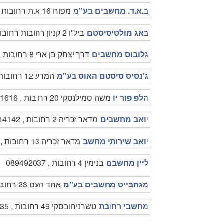
ב.א.ד. מחשבים בע''מ
מפוח 16 א.ת רחובות , 089470045
באג מולטיסיסטם
ביל''ו 2 קניון רחובות רחובות , 089456433
גלובוס מחשבים
דרך יצחק בן ארי 8 רחובות , 089494577
ג'נסיס סיסטם האוס בע''מ
המדע 12 רחובות , 089476661
הלפ פור יו
משה סמילנסקי 20 רחובות , 0526371616
יואב מחשבים
מדאר זכריה 2 רחובות , 089414142
יואב שירותי מחשב
מדאר זכריה 13 רחובות , 0509414343
ליין מחשבם
בנימין 4 רחובות , 089492037
מגהבייט מחשבים בע''מ
אחד העם 23 רחובות , 089461212
מחשבי רחובת
טשרניחובסקי 49 רחובות , 089356835