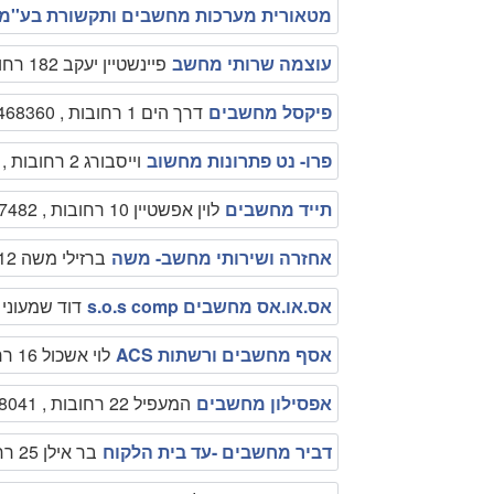
מטאורית מערכות מחשבים ותקשורת בע''מ
עוצמה שרותי מחשב
פיינשטיין יעקב 182 רחובות , 0577419285
פיקסל מחשבים
דרך הים 1 רחובות , 089468360
פרו- נט פתרונות מחשוב
וייסבורג 2 רחובות , 0522643421
תייד מחשבים
לוין אפשטיין 10 רחובות , 0544207482
אחזרה ושירותי מחשב- משה
ברזילי משה 12 רחובות , 0579478075
אס.או.אס מחשבים s.o.s comp
דוד שמעוני רחובות
אסף מחשבים ורשתות ACS
לוי אשכול 16 רחובות , 0502139992
אפסילון מחשבים
המעפיל 22 רחובות , 0548048041
דביר מחשבים -עד בית הלקוח
בר אילן 25 רחובות , 0504146003