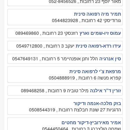
מאור יוסף 23 רחובות , 052-8456526
תמיר מיה רפואה סינית
גורודיסקי 42 רחובות , 0544823928
עמוס זיו-שמים וארץ
רוזנסקי 23 רחובות , 089469860
עידו רדא-רפואה סינית
יעקב 3 רחובות , 0549712800
סין אנרגיה
הלל וחנן אופנהיימר 5 רחובות , 0547649131
מרפאת צ'י לרפואה סינית
קפרא מנשה 6 רחובות , 0504888919
זורין ד"ר אילנה
מילר טוביה 9 רחובות , 089468258
בזק מלכה-אנמה ודיקור
הדגניות 27 שונת חבלצת רחובות , 0508544319
אמיר מאירוביץ-דיקור מחטים
שמחה הולצברג 3 רחובות , 0544450464