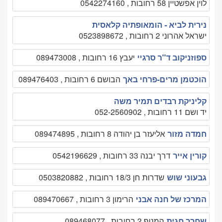
לוין אפשטיין 58 רחובות , 0542274160
נירית לביא - הומאופתיה קלאסית
ישראל אהרוני 2 רחובות , 0523898672
ספוזניקוב ד''ר סרגיי
יעבץ 16 רחובות , 089473008
הוכטמן מרים-פרחי באך
הבושם 6 רחובות , 089476403
קליניקת רבדים תמיר משה
יד ושם 11 רחובות , 052-2560902
חמדה מזור
אליעזר בן יהודה 8 רחובות , 089474895
קורין אייר
דרך יבנה 33 רחובות , 0542196629
גבעוני שוש
שדרות חן 18/3 רחובות , 0503820882
המרכז של חנה אבני
הרימון 3 רחובות , 089470667
שחרר חגית
המנוף 2 רחובות , 089468077