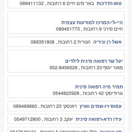
טופ-הדרכות
באר מים חיים 6 רחובות , 089411132
היי-לי-המרכז למודעות עצמית
חיים סירני 9 רחובות , 089451773
אשל רן וניריה
הנורית 2 רחובות , 089351808
יעל שר רפואה סינית לילדים
מאור יוסף 23 רחובות , 052-8456526
תמיר מיה רפואה סינית
גורודיסקי 42 רחובות , 0544823928
עמוס זיו-שמים וארץ
רוזנסקי 23 רחובות , 089469860
עידו רדא-רפואה סינית
יעקב 3 רחובות , 0549712800
סין אנרגיה
הלל וחנן אופנהיימר 5 רחובות , 0547649131