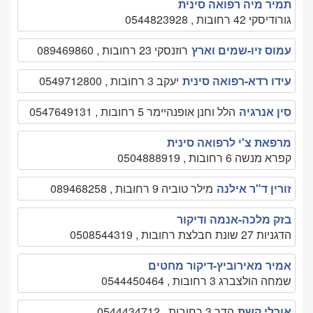
תמיר מיה רפואה סינית
גורודיסקי 42 רחובות , 0544823928
עמוס זיו-שמים וארץ
רוזנסקי 23 רחובות , 089469860
עידו רדא-רפואה סינית
יעקב 3 רחובות , 0549712800
סין אנרגיה
הלל וחנן אופנהיימר 5 רחובות , 0547649131
מרפאת צ'י לרפואה סינית
קפרא מנשה 6 רחובות , 0504888919
זורין ד"ר אילנה
מילר טוביה 9 רחובות , 089468258
בזק מלכה-אנמה ודיקור
הדגניות 27 שונת חבלצת רחובות , 0508544319
אמיר מאירוביץ-דיקור מחטים
שמחה הולצברג 3 רחובות , 0544450464
אורלי קשת
הדר 3 רחובות , 0544434712