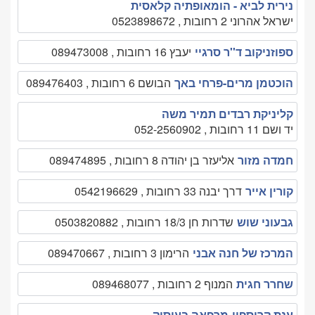
נירית לביא - הומאופתיה קלאסית
ישראל אהרוני 2 רחובות , 0523898672
ספוזניקוב ד''ר סרגיי
יעבץ 16 רחובות , 089473008
הוכטמן מרים-פרחי באך
הבושם 6 רחובות , 089476403
קליניקת רבדים תמיר משה
יד ושם 11 רחובות , 052-2560902
חמדה מזור
אליעזר בן יהודה 8 רחובות , 089474895
קורין אייר
דרך יבנה 33 רחובות , 0542196629
גבעוני שוש
שדרות חן 18/3 רחובות , 0503820882
המרכז של חנה אבני
הרימון 3 רחובות , 089470667
שחרר חגית
המנוף 2 רחובות , 089468077
ענת קריספין-מרפאה בעיסוק