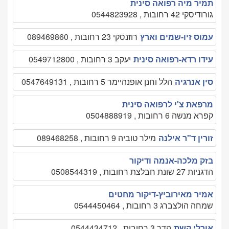
תמיר מיה רפואה סינית
גורודיסקי 42 רחובות , 0544823928
עמוס זיו-שמים וארץ
רוזנסקי 23 רחובות , 089469860
עידו רדא-רפואה סינית
יעקב 3 רחובות , 0549712800
סין אנרגיה
הלל וחנן אופנהיימר 5 רחובות , 0547649131
מרפאת צ'י לרפואה סינית
קפרא מנשה 6 רחובות , 0504888919
זורין ד"ר אילנה
מילר טוביה 9 רחובות , 089468258
בזק מלכה-אנמה ודיקור
הדגניות 27 שונת חבלצת רחובות , 0508544319
אמיר מאירוביץ-דיקור מחטים
שמחה הולצברג 3 רחובות , 0544450464
אורלי קשת
הדר 3 רחובות , 0544434712