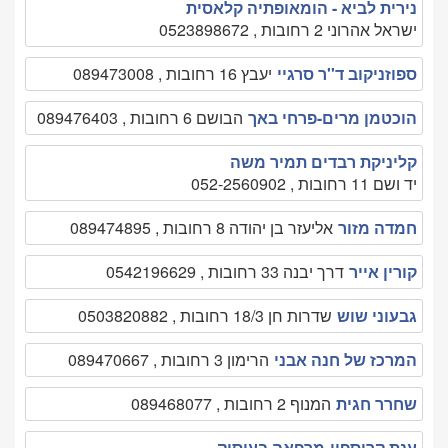
נירית לביא - הומאופתיה קלאסית
ישראל אהרוני 2 רחובות , 0523898672
ספוזניקוב ד''ר סרגיי
יעבץ 16 רחובות , 089473008
הוכטמן מרים-פרחי באך
הבושם 6 רחובות , 089476403
קליניקת רבדים תמיר משה
יד ושם 11 רחובות , 052-2560902
חמדה מזור
אליעזר בן יהודה 8 רחובות , 089474895
קורין אייר
דרך יבנה 33 רחובות , 0542196629
גבעוני שוש
שדרות חן 18/3 רחובות , 0503820882
המרכז של חנה אבני
הרימון 3 רחובות , 089470667
שחרר חגית
המנוף 2 רחובות , 089468077
ענת קריספין-מרפאה בעיסוק