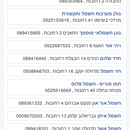
החבורה 2 רחובות , 089353964
גולן מערכות חשמל ותקשורת
מרדכי בשיסט 41 רחובות , 0525153616
גונן חשמלאי מוסמך
התאנים 3 רחובות , 089415865
ויהי אור
האגוז 8 רחובות , 0522687533
חדד שלום
ההדס 14 חבצלת רחובות , 089416440
חזי חשמל
מדהלה יעקב 16 רחובות , 0508848703
חמו מוריס - חשמל פלוס
מנוחה ונחלה 45 רחובות , 0525616669
חשמל אור און
פנקס אברהם 4 רחובות , 089361332
חשמל איתן
גבריאלוב קלמן 13 רחובות , 0509070200
חשמל אשר
מדהלה יעקב 1 רחובות , 089418201