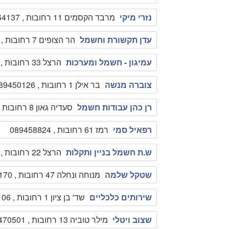
נזרי מיקי
מרבד הקסמים 11 רחובות , 089464137
עדן תקשורת וחשמל
הר הצופים 7 רחובות , 0522654912
עמיגון - חשמל ומערכות
הרצל 33 רחובות , 0506455633
צוברה מנשה
בר אילן 1 רחובות , 089450126
רן כהן עבודות חשמל
סעדיה גאון 8 רחובות , 0523640761
רפאיל סמי
רמז 61 רחובות , 089458824
ש.ת חשמל בניין ותקלות
הרצל 22 רחובות , 0505609910
שטקל שלמה
מנוחה ונחלה 47 רחובות , 089476170
שירותים כלכליים
שד' בן ציון 1 רחובות , 0522161106
שצוב ויטלי
מילר טוביה 13 רחובות , 089470501