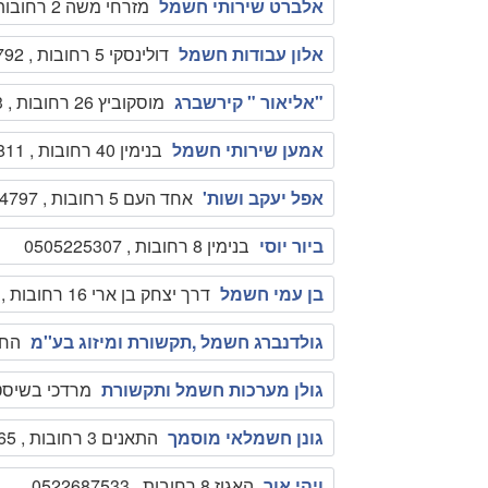
אלברט שירותי חשמל
מזרחי משה 2 רחובות , 0544752214
אלון עבודות חשמל
דולינסקי 5 רחובות , 0522594792
"אליאור " קירשברג
מוסקוביץ 26 רחובות , 089463243
אמען שירותי חשמל
בנימין 40 רחובות , 0507924811
אפל יעקב ושות'
אחד העם 5 רחובות , 089474797
ביור יוסי
בנימין 8 רחובות , 0505225307
בן עמי חשמל
דרך יצחק בן ארי 16 רחובות , 0523415098
גולדנברג חשמל ,תקשורת ומיזוג בע''מ
החבורה 2 ר
גולן מערכות חשמל ותקשורת
מרדכי בשיסט 41 רחובות , 153616
גונן חשמלאי מוסמך
התאנים 3 רחובות , 089415865
ויהי אור
האגוז 8 רחובות , 0522687533