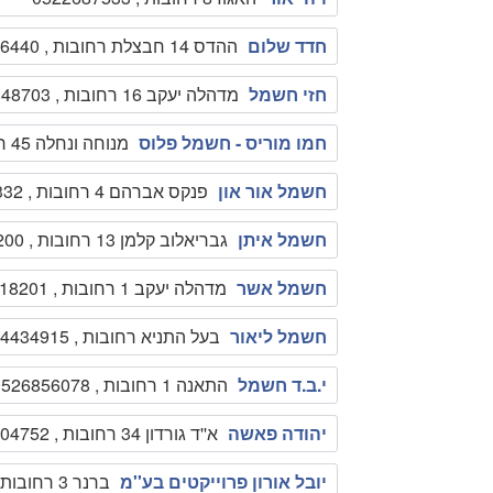
חדד שלום
ההדס 14 חבצלת רחובות , 089416440
חזי חשמל
מדהלה יעקב 16 רחובות , 0508848703
חמו מוריס - חשמל פלוס
מנוחה ונחלה 45 רחובות , 0525616669
חשמל אור און
פנקס אברהם 4 רחובות , 089361332
חשמל איתן
גבריאלוב קלמן 13 רחובות , 0509070200
חשמל אשר
מדהלה יעקב 1 רחובות , 089418201
חשמל ליאור
בעל התניא רחובות , 0524434915
י.ב.ד חשמל
התאנה 1 רחובות , 0526856078
יהודה פאשה
א''ד גורדון 34 רחובות , 0505504752
יובל אורון פרוייקטים בע''מ
ברנר 3 רחובות , 089350032