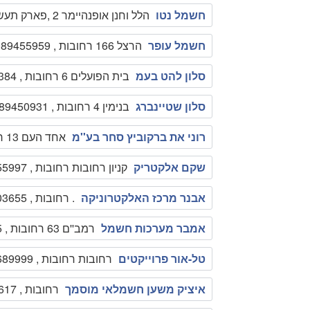
חשמל נטו
הלל וחנן אופנהיימר 2 ,פארק תעשיות המדע רחובות , 1599505066
חשמל עופר
הרצל 166 רחובות , 089455959
סלון להט בעמ
בית הפועלים 6 רחובות , 089469384
סלון שטיינברג
בנימין 4 רחובות , 089450931
רוני את ברקוביץ סחר בע''מ
אחד העם 13 רחובות , 089363316
שקם אלקטריק
קניון רחובות רחובות , 089455997
אבנר מרכז האלקטרוניקה
. רחובות , 0526403655
אמבר מערכות חשמל
רמב''ם 63 רחובות , 0528409125
טל-אור פרוייקטים
רחובות רחובות , 1800689999
איציק משען חשמלאי מוסמך
רחובות , 050-3464617