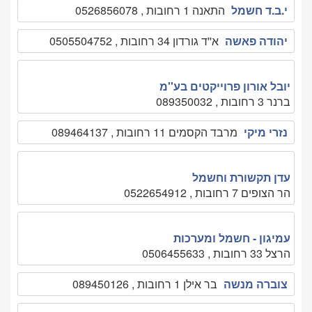
י.ב.ד חשמל
התאנה 1 רחובות , 0526856078
יהודה פאשה
א''ד גורדון 34 רחובות , 0505504752
יובל אורון פרוייקטים בע''מ
ברנר 3 רחובות , 089350032
נזרי מיקי
מרבד הקסמים 11 רחובות , 089464137
עדן תקשורת וחשמל
הר הצופים 7 רחובות , 0522654912
עמיגון - חשמל ומערכות
הרצל 33 רחובות , 0506455633
צוברה מנשה
בר אילן 1 רחובות , 089450126