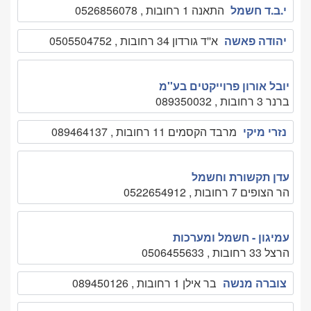
י.ב.ד חשמל
התאנה 1 רחובות , 0526856078
יהודה פאשה
א''ד גורדון 34 רחובות , 0505504752
יובל אורון פרוייקטים בע''מ
ברנר 3 רחובות , 089350032
נזרי מיקי
מרבד הקסמים 11 רחובות , 089464137
עדן תקשורת וחשמל
הר הצופים 7 רחובות , 0522654912
עמיגון - חשמל ומערכות
הרצל 33 רחובות , 0506455633
צוברה מנשה
בר אילן 1 רחובות , 089450126